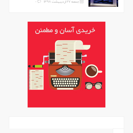
جمعه 27 اردیبهشت 1398
0