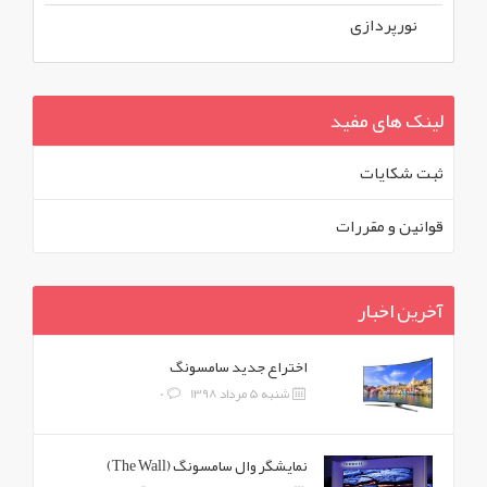
نورپردازی
لینک های مفید
ثبت شکايات
قوانين و مقررات
آخرین اخبار
اختراع جدید سامسونگ
شنبه 5 مرداد 1398
0
نمایشگر وال سامسونگ (The Wall)