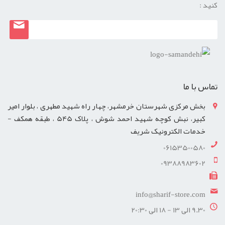
کنید :
تماس با ما
بخش مرکزی شهرستان خرمشهر، چهار راه شهید مطهری ، بلوار امیر
کبیر، نبش کوچه شهید احمد شوش ، پلاک 545 ، طبقه همکف -
خدمات الکترونیک شریف
06153500580
09388983602
info@sharif-store.com
9.30 الی 13 - 18 الی 20:30