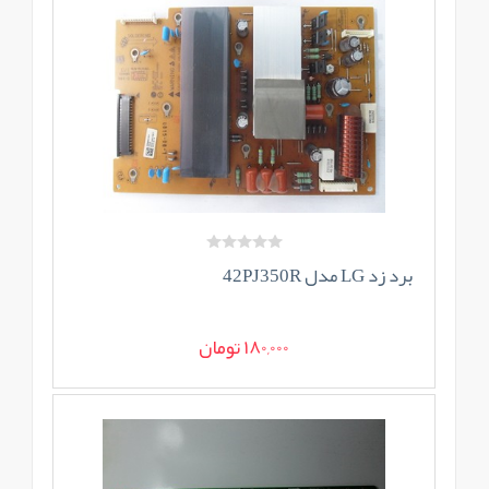
برد زد LG مدل 42PJ350R
180,000 تومان