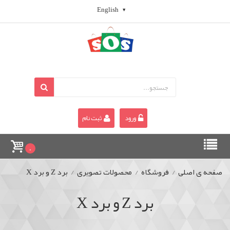
English
ورود
ثبت نام
0
صفحه ی اصلی
/
فروشگاه
/
محصولات تصویری
/
برد Z و برد X
برد Z و برد X