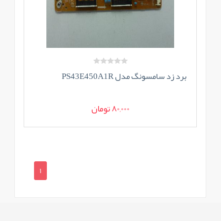
برد زد سامسونگ مدل PS43E450A1R
80,000 تومان
1