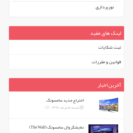
نورپردازی
لینک های مفید
ثبت شکايات
قوانين و مقررات
آخرین اخبار
اختراع جدید سامسونگ
شنبه 5 مرداد 1398
0
نمایشگر وال سامسونگ (The Wall)