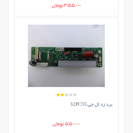
355,000 تومان
برد زد ال جی 32PC55
550,000 تومان