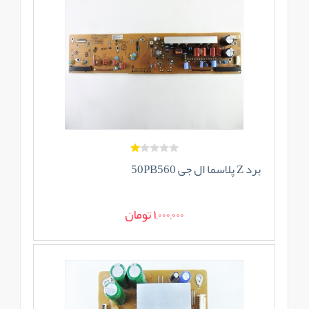
برد Z پلاسما ال جی 50PB560
1,000,000 تومان