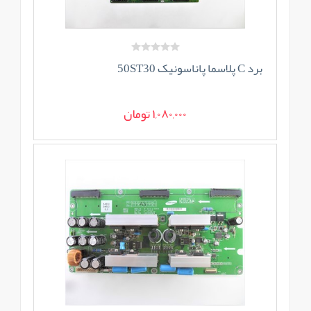
برد C پلاسما پاناسونیک 50ST30
1,080,000 تومان