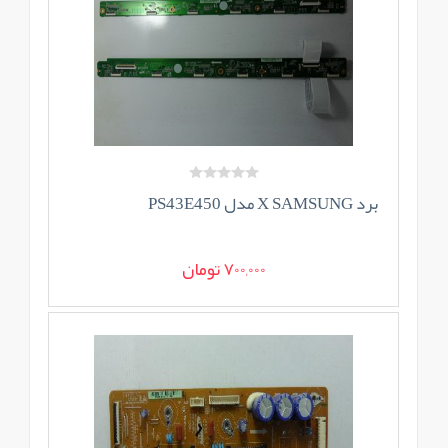
برد X SAMSUNG مدل PS43E450
700,000 تومان