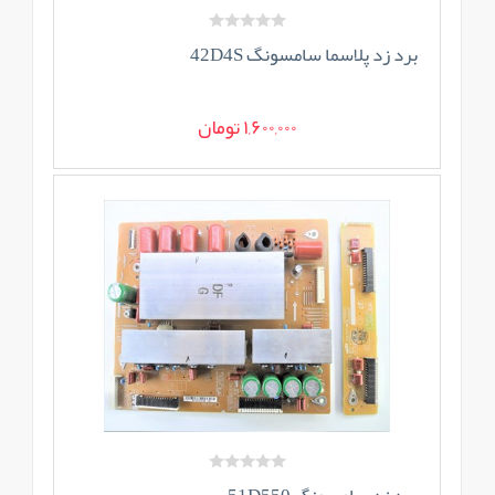
برد زد پلاسما سامسونگ 42D4S
1,600,000 تومان