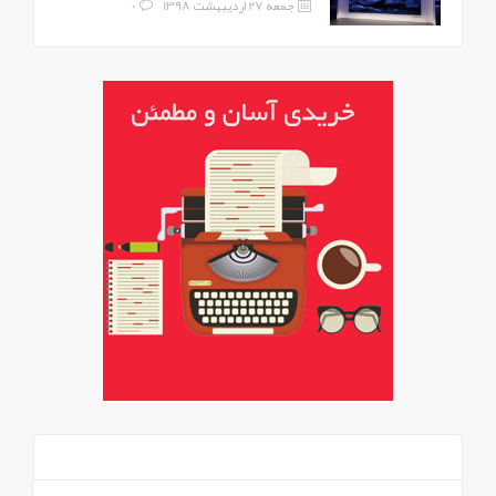
جمعه 27 اردیبهشت 1398
0