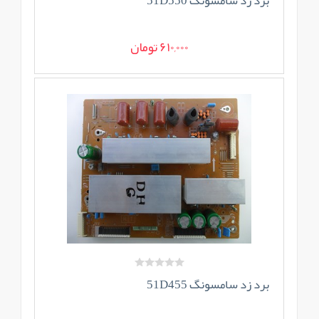
برد زد سامسونگ 51D550
610,000 تومان
برد زد سامسونگ 51D455