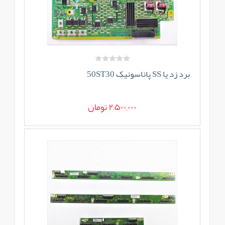
برد زد یا SS پاناسونیک 50ST30
2,500,000 تومان