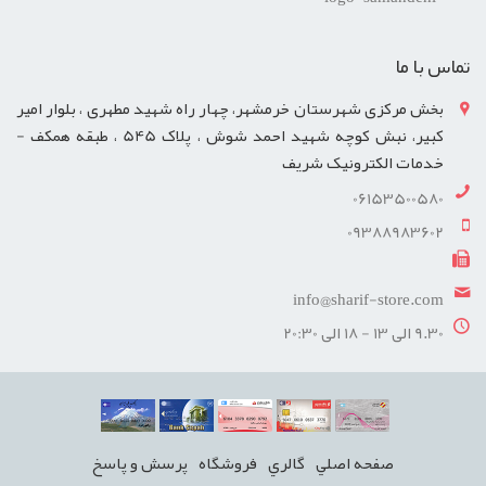
تماس با ما
بخش مرکزی شهرستان خرمشهر، چهار راه شهید مطهری ، بلوار امیر
کبیر، نبش کوچه شهید احمد شوش ، پلاک 545 ، طبقه همکف -
خدمات الکترونیک شریف
06153500580
09388983602
info@sharif-store.com
9.30 الی 13 - 18 الی 20:30
صفحه اصلي
گالري
فروشگاه
پرسش و پاسخ