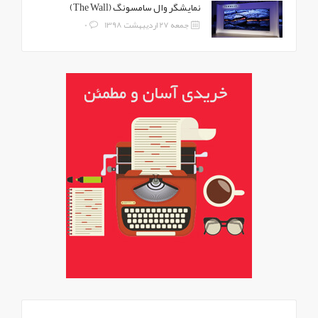
نمایشگر وال سامسونگ (The Wall)
جمعه 27 اردیبهشت 1398
0