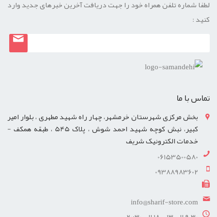
لطفا شماره تلفن همراه خود را جهت دریافت آخرین خبرهای جدید وارد
کنید :
تماس با ما
بخش مرکزی شهرستان خرمشهر، چهار راه شهید مطهری ، بلوار امیر
کبیر، نبش کوچه شهید احمد شوش ، پلاک 545 ، طبقه همکف -
خدمات الکترونیک شریف
06153500580
09388983602
info@sharif-store.com