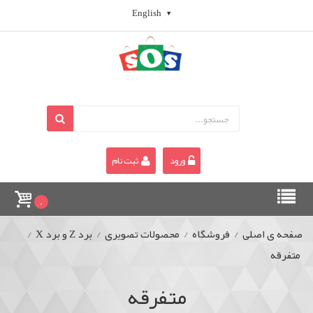
English
ورود
ثبت نام
0
صفحه ی اصلی
/
فروشگاه
/
محصولات تصویری
/
برد Z و برد X
/
متفرقه
متفرقه