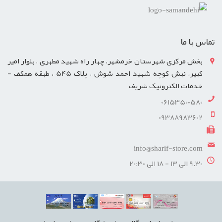
تماس با ما
بخش مرکزی شهرستان خرمشهر، چهار راه شهید مطهری ، بلوار امیر
کبیر، نبش کوچه شهید احمد شوش ، پلاک 545 ، طبقه همکف -
خدمات الکترونیک شریف
06153500580
09388983602
info@sharif-store.com
9.30 الی 13 - 18 الی 20:30