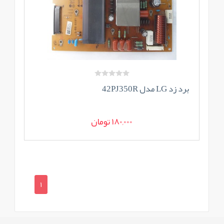
برد زد LG مدل 42PJ350R
180,000 تومان
1