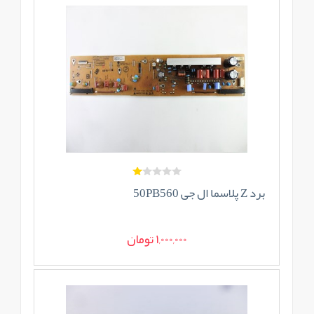
برد Z پلاسما ال جی 50PB560
1,000,000 تومان