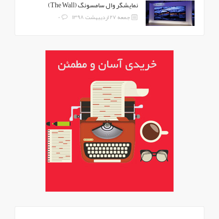
نمایشگر وال سامسونگ (The Wall)
جمعه 27 اردیبهشت 1398
0