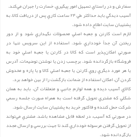
سفارش و در راستاي تسهيل امور پيگيري، خسارت را جبران مي‌‏کند.
آسيب‏‏ ديدگي بايد حداکثر طي 24 ساعت کاري پس از دريافت کالا، به
پشتيبان سايت اطلاع داده شود.
لازم است کارتن و جعبه اصلي محصولات نگهداري شود و از دور
ريختن آن جداً خودداري شود. استفاده از اين سرويس تنها در
صورتي امکان‌پذير است که کالا در کارتن يا جعبه اصلي خود به
فروشگاه بازگردانده شود. برچسب زدن يا نوشتن توضيحات، آدرس
يا هر مورد ديگري روي کارتن يا جعبه اصلي کالا و يا پاره و مخدوش
کردن آن، امکان استفاده از ضمانت بازگشت را از بين خواهد برد.
کالاي آسيب ديده و همه لوازم جانبي و متعلقات آن، بايد به همان
شکلي که مشتري تحويل گرفته است به همراه صورت جلسه رسمي
شرکت حمل کننده و فاکتور خريد به پشتيبان سايت ارسال شود.
در صورتي که آسيب‏‌، در لحظه قابل مشاهده باشد، مشتري مي‏‌تواند
از تحويل گرفتن مرسوله خودداري کند تا جهت بررسي و ارسال مجدد
بازگردانده شود.