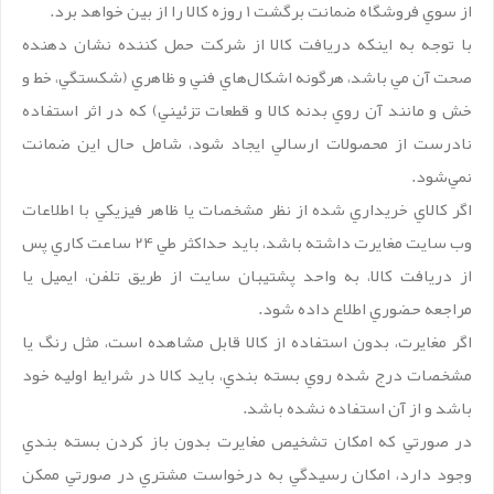
از سوي فروشگاه ضمانت برگشت 1 روزه کالا را از بين خواهد برد.
با توجه به اينکه دريافت کالا از شرکت حمل کننده نشان دهنده
صحت آن مي باشد، هرگونه اشکال‏‏‌هاي فني و ظاهري (شکستگي، خط و
خش و مانند آن روي بدنه کالا و قطعات تزئيني) که در اثر استفاده
نادرست از محصولات ارسالي ايجاد شود، شامل حال اين ضمانت
نمي‏‏‌شود.
اگر کالاي خريداري شده از نظر مشخصات يا ظاهر فيزيکي با اطلاعات
وب سايت مغايرت داشته باشد، بايد حداکثر طي 24 ساعت کاري پس
از دريافت کالا، به واحد پشتيبان سايت از طريق تلفن، ايميل يا
مراجعه حضوري اطلاع داده شود.
اگر مغايرت، بدون استفاده از کالا قابل مشاهده است، مثل رنگ يا
مشخصات درج شده روي بسته بندي، بايد کالا در شرايط اوليه خود
باشد و از آن استفاده نشده باشد.
در صورتي که امکان تشخيص مغايرت بدون باز کردن بسته بندي
وجود دارد، امکان رسيدگي به درخواست مشتري در صورتي ممکن