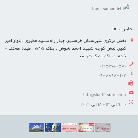
تماس با ما
بخش مرکزی شهرستان خرمشهر، چهار راه شهید مطهری ، بلوار امیر
کبیر، نبش کوچه شهید احمد شوش ، پلاک 545 ، طبقه همکف -
خدمات الکترونیک شریف
06153500580
09388983602
info@sharif-store.com
9.30 الی 13 - 18 الی 20:30