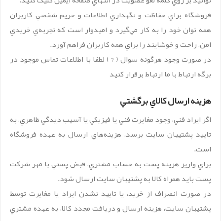
توانيد بر روي کلمه لغو عضويت در انتهاي صفحه ايميل کليک کنيد.
فروشگاه براي حفاظت و نگهداري اطلاعات و حريم شخصي کاربران
همه توان خود را به کار مي‌گيرد و اميدوار است که تجربه‌ي خريدي
امن، راحت و خوشايند را براي همه کاربران فراهم آورد.
در صورت وجود هرگونه سوال ( ? ) لطفا با اطلاعات تماس موجود در
برگه ارتباط با ما ارتباط برقرار کنيد
هزينه ارسال کالاي برگشتي
اگر ايراد فني، وجود مغايرت فني يا فيزيکي يا آسيب ديدگي ظاهري، به
تاييد پشتيبان سايت برسد، هزينه‌هاي ارسال به عهده فروشگاه
است.
براي واريز هزينه پست به حساب مشتري، قبض پستي با مهر شرکت
پست بايد همراه کالا به پشتیبان سایت ارسال شود.
در صورت انصراف از خريد، يا تاييد نشدن ايراد يا مغايرت توسط
پشتيبان سايت، هزينه ارسال و دريافت مجدد کالا، به عهده مشتري