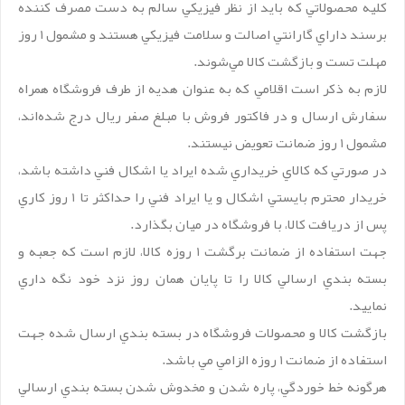
کليه محصولاتي که بايد از نظر فيزيکي سالم به دست مصرف کننده
برسند داراي گارانتي اصالت و سلامت فيزيکي هستند و مشمول 1 روز
مهلت تست و بازگشت کالا مي‌شوند.
لازم به ذکر است اقلامي که به عنوان هديه‌ از طرف فروشگاه همراه
سفارش ارسال و در فاکتور فروش با مبلغ صفر ريال درج شده‌اند،
مشمول 1 روز ضمانت تعويض نيستند.
در صورتي که کالاي خريداري شده ايراد يا اشکال فني داشته باشد،
خريدار محترم بايستي اشکال و يا ايراد فني را حداکثر تا 1 روز کاري
پس از دريافت کالا، با فروشگاه در ميان بگذارد.
جهت استفاده از ضمانت برگشت 1 روزه کالا، لازم است که جعبه و
بسته بندي ارسالي کالا را تا پايان همان روز نزد خود نگه داري
نماييد.
بازگشت کالا و محصولات فروشگاه در بسته بندي ارسال شده جهت
استفاده از ضمانت 1 روزه الزامي مي باشد.
هرگونه خط خوردگي، پاره شدن و مخدوش شدن بسته بندي ارسالي