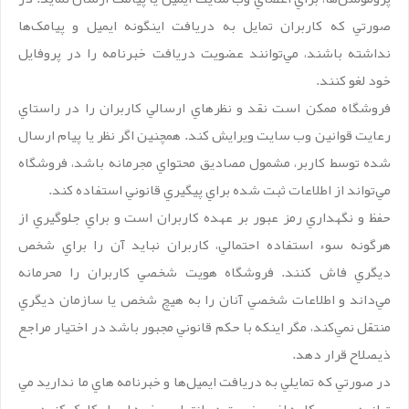
صورتي که کاربران تمايل به دريافت اينگونه ايميل و پيامک‌ها
نداشته باشند، مي‌توانند عضويت دريافت خبرنامه را در پروفايل
خود لغو کنند.
فروشگاه ممکن است نقد و نظرهاي ارسالي کاربران را در راستاي
رعايت قوانين وب سايت ويرايش کند. همچنين اگر نظر يا پيام ارسال
شده توسط کاربر، مشمول مصاديق محتواي مجرمانه باشد، فروشگاه
مي‌تواند از اطلاعات ثبت شده براي پيگيري قانوني استفاده کند.
حفظ و نگهداري رمز عبور بر عهده کاربران است و براي جلوگيري از
هرگونه سوء استفاده احتمالي، کاربران نبايد آن را براي شخص
ديگري فاش کنند. فروشگاه هويت شخصي کاربران را محرمانه
مي‌داند و اطلاعات شخصي آنان را به هيچ شخص يا سازمان ديگري
منتقل نمي‌کند، مگر اينکه با حکم قانوني مجبور باشد در اختيار مراجع
ذیصلاح قرار دهد.
در صورتي که تمايلي به دريافت ايميل‌ها و خبرنامه هاي ما نداريد مي