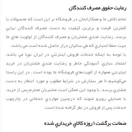
رعايت حقوق مصرف کنندگان
تمام تلاش ما و همکارانمان در فروشگاه بر اين است که محصولات با
کمترين قيمت و برترين کيفيت به دست مصرف کنندگان نهايي
برسد. رضايت مندي مشتريان و مصرف کنندگان از اولويت هاي ما
جهت حفظ اعتباري که طي ساليان دراز حاصل شده است مي باشد.
با توجه به اينکه خدمات فروش اينترنتي در ايران نوپا مي باشد،
اعتماد سازي، آسودگي خاطر و رضايت مندي مشتريان در خريد
اينترنتي همواره از الويت‏‌هاي فروشگاه ما بوده است ، در اين راستا
مي‏‌کوشيم تا هر سفارش در شرايط مطلوب و مورد انتظار به دست
مشتري برسد. با وجود اين ممکن است مشتريان محترم پس از خريد،
با مسايلي روبرو شوند که درچنين مواردي خدماتي در چارچوب
خدمات پس از فروش در نظر گرفته شده است.
ضمانت برگشت 1 روزه کالاي خريداري شده