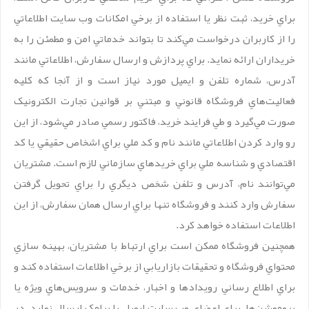
براي خريد، ثبت نظر يا استفاده از برخي امکانات وب سايت اطلاعاتي
را از کاربران درخواست مي‌کند تا بتواند خدماتي امن و مطمئن را به
خريداران ارائه نمايد. براي پردازش و ارسال سفارش، اطلاعاتي مانند
آدرس، شماره تلفن و ايميل مورد نياز است و از آنجا که کليه
فعاليت‌هاي فروشگاه قانوني و مبتني بر قوانين تجارت الکترونيک
صورت مي‌گيرد و طي فرايند خريد، فاکتور رسمي صادر مي‌شود، از اين
رو وارد کردن اطلاعاتي مانند نام و کد ملي براي اشخاص حقيقي يا کد
اقتصادي و شناسه ملي براي خريدهاي سازماني لازم است. مشتريان
مي‌توانند نام، آدرس و تلفن شخص ديگري را براي تحويل گرفتن
سفارش وارد کنند و فروشگاه تنها براي ارسال همان سفارش، از اين
اطلاعات استفاده خواهد کرد.
همچنين فروشگاه ممکن است براي ارتباط با مشتريان، بهينه سازي
محتواي فروشگاه و تحقيقات بازاريابي از برخي اطلاعات استفاده کند و
براي اطلاع رساني رويدادها و اخبار، خدمات و سرويس‌هاي ويژه يا
پروموشن‌ها، براي اعضاي وب سايت ايميل يا پيامک ارسال نمايد. در