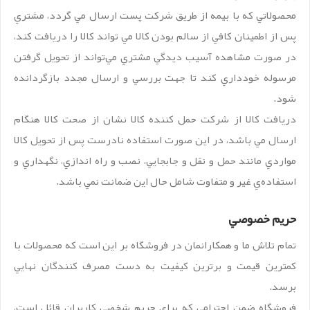
محصولاتي که با بيمه از طريق شرکت پست ارسال مي گردد، مشتري
پس از اطمينان کافي از سالم بودن کالا مي تواند کالا را دريافت کند،
در صورت مشاهده آسيب ديدگي مشتري مي‏‌تواند از تحويل گرفتن
مرسوله خودداري کند تا جهت بررسي و ارسال مجدد بازگردانده
شود.
دريافت کالا از شرکت حمل کننده کالا نشان از صحت کالا هنگام
ارسال مي باشد، در اين صورت استفاده نادرست پس از تحويل کالا
مواردي مانند حمل و نقل و جابجايي، نصب و راه اندازي، نگهداري و
استفاده‌ي غير و متفاوت شامل حال اين ضمانت نمي باشد.
حريم خصوصي
تمام تلاش ما و همکارانمان در فروشگاه بر اين است که محصولات با
کمترين قيمت و برترين کيفيت به دست مصرف کنندگان نهايي
برسد.
فروشگاه ضمن احترامي که براي حريم شخصي کاربران قائل است،