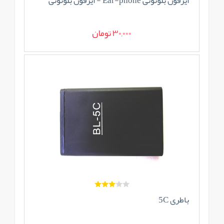
ایرفون بلوتوثی Ear-phone - ایرفون بلوتوثی
30,000 تومان
باطری 5C