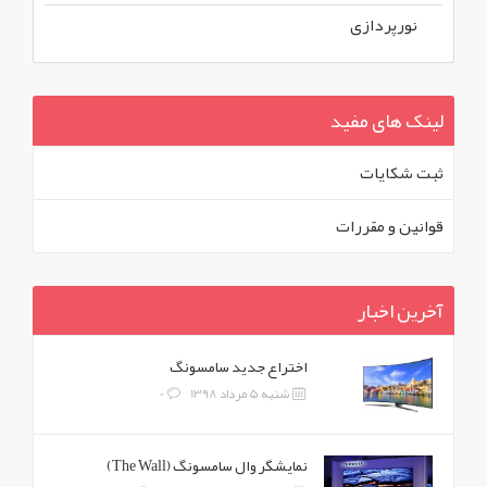
نورپردازی
لینک های مفید
ثبت شکايات
قوانين و مقررات
آخرین اخبار
اختراع جدید سامسونگ
شنبه 5 مرداد 1398
0
نمایشگر وال سامسونگ (The Wall)