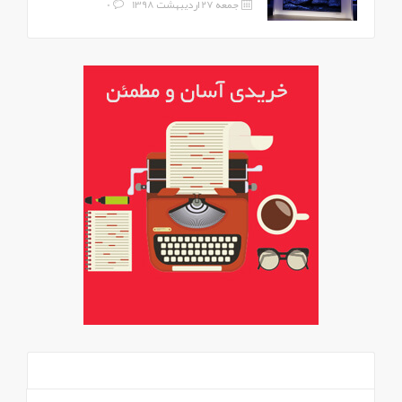
جمعه 27 اردیبهشت 1398
0