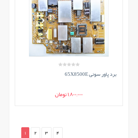
برد پاور سونی 65X8500E
1,800,000 تومان
1
2
3
4