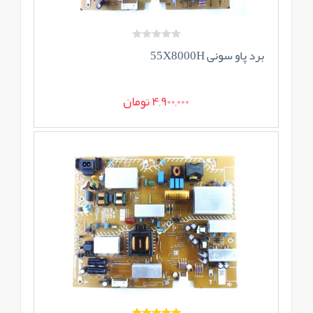
برد پاو سونی 55X8000H
4,900,000 تومان