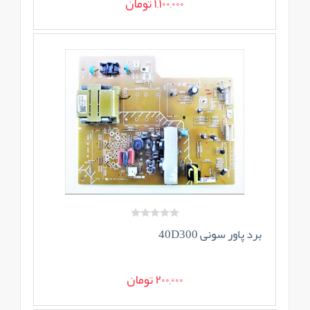
1,100,000 تومان
برد پاور سونی 40D300
200,000 تومان