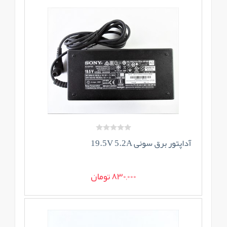
آداپتور برق سونی 19.5V 5.2A
830,000 تومان