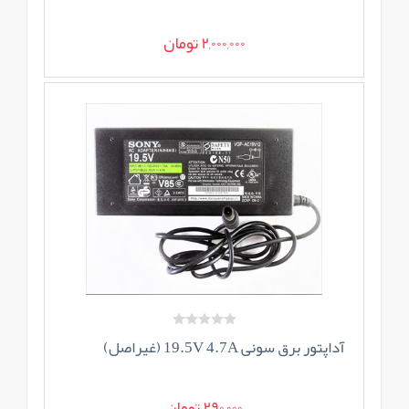
2,000,000 تومان
آداپتور برق سونی 19.5V 4.7A (غیراصل)
290,000 تومان