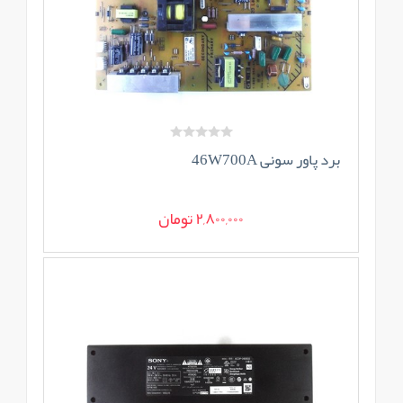
برد پاور سونی 46W700A
2,800,000 تومان