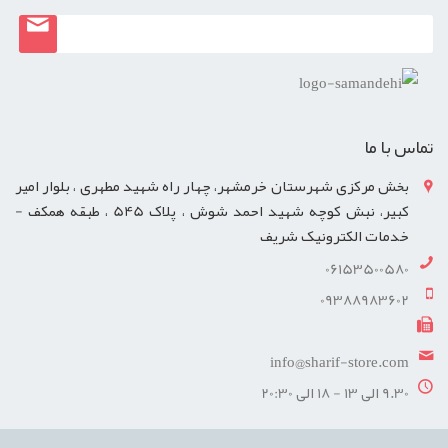
تماس با ما
بخش مرکزی شهرستان خرمشهر، چهار راه شهید مطهری ، بلوار امیر
کبیر، نبش کوچه شهید احمد شوش ، پلاک 545 ، طبقه همکف -
خدمات الکترونیک شریف
06153500580
09388983602
info@sharif-store.com
9.30 الی 13 - 18 الی 20:30