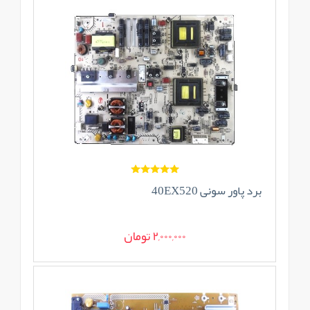
برد پاور سونی 40EX520
2,000,000 تومان