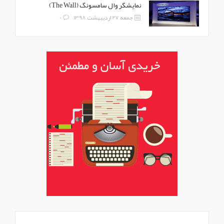
نمایشگر وال سامسونگ (The Wall)
جمعه 27 اردیبهشت 1398
0