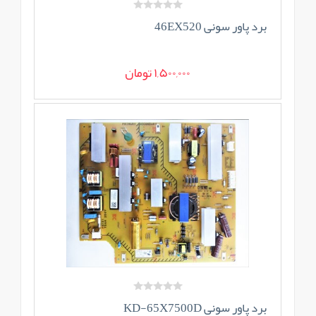
برد پاور سونی 46EX520
1,500,000 تومان
برد پاور سونی KD-65X7500D