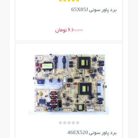
برد پاور سونی 65X85J
6,100,000 تومان
برد پاور سونی 46EX520