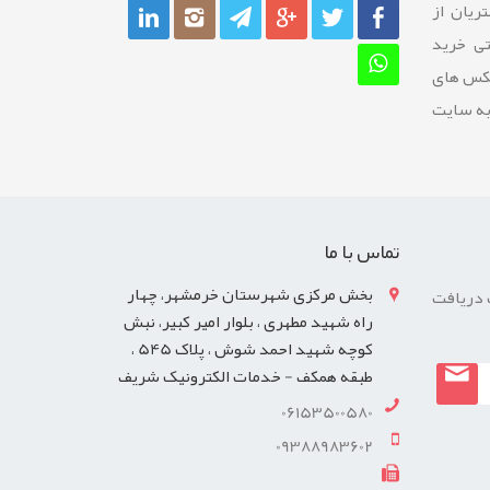
ريان از
تی خرید
عکس های
به سایت
تماس با ما
بخش مرکزی شهرستان خرمشهر، چهار
 دریافت
راه شهید مطهری ، بلوار امیر کبیر، نبش
کوچه شهید احمد شوش ، پلاک 545 ،
طبقه همکف - خدمات الکترونیک شریف
06153500580
09388983602