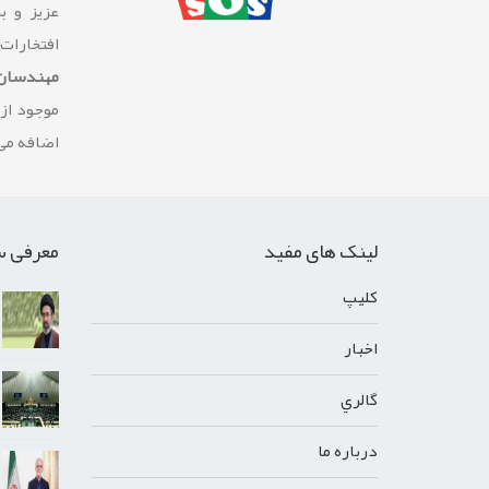
عزیز و ب
افتخارات
مهندسان 
موجود از
اضافه می 
لینک های مفید
معرفی س
کليپ
اخبار
گالري
درباره ما