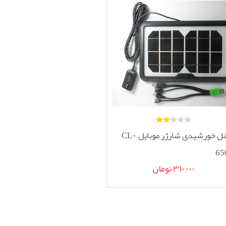
پنل خورشیدی شارژر موبایل CL-
65
310,000 تومان