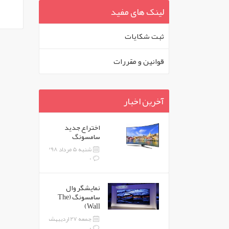
لینک های مفید
ثبت شکايات
قوانين و مقررات
آخرین اخبار
اختراع جدید
سامسونگ
شنبه 5 مرداد 1398
0
نمایشگر وال
سامسونگ (The
Wall)
جمعه 27 اردیبهشت 1398
0