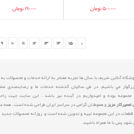
500,000 تومان
190,000 تومان
9
10
11
12
13
14
15
»
شگاه آنلاین شريف با سال ها تجربه مفتخر به ارائه خدمات و محصولات به
زرگوار مي باشيم. در طي ساليان گذشته خدمات ما و رضايتمندی مشت
 مجموعه بوده و امیدواریم در آینده نیز باشد . این سایت جهت راح
تعمیرکار عزیز
و هموطنان گرامی در سراسر ایران طراحی شده است . همه 
 قطعات در این مجموعه تهیه و تدوین شده است و روزانه محصولات جدید 
شود پس با ما همراه باشید.