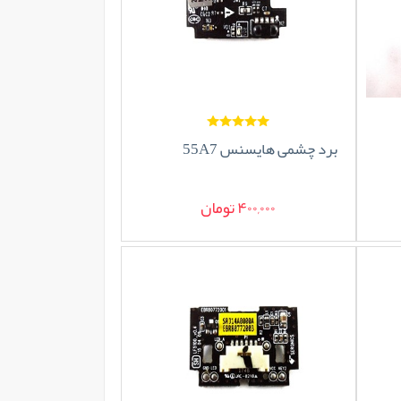
برد چشمی هایسنس 55A7
400,000 تومان