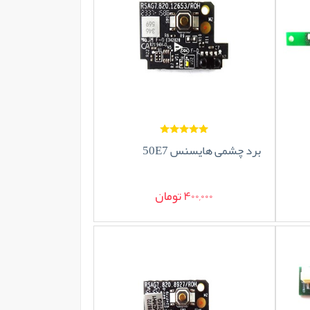
برد چشمی هایسنس 50E7
400,000 تومان