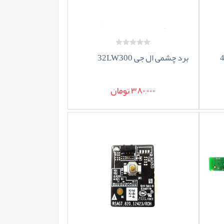
برد چشمی ال جی 32LW300
380,000 تومان