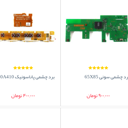
د چشمی سونی 65X85
برد چشمی پاناسونیک 50A410
900,000 تومان
400,000 تومان