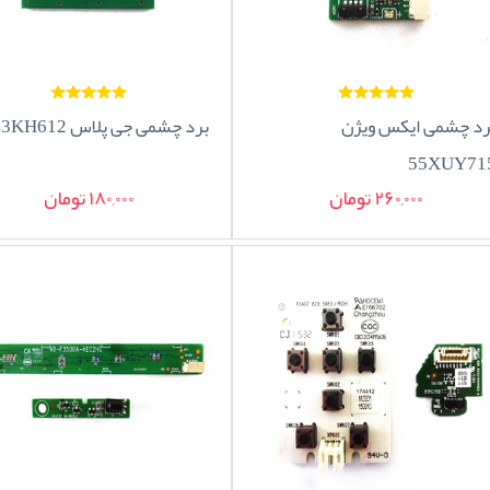
رد چشمی ایکس ویژن
برد چشمی جی پلاس 43KH612
55XUY71
260,000 تومان
180,000 تومان