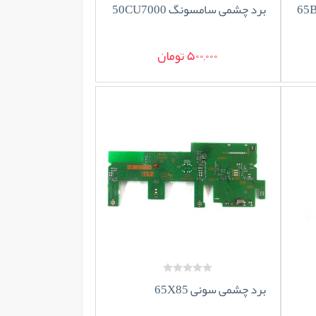
برد چشمی سامسونگ 50CU7000
500,000 تومان
برد چشمی سونی 65X85