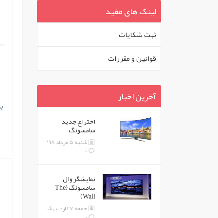
لینک های مفید
ثبت شکايات
قوانين و مقررات
آخرین اخبار
بر
اختراع جدید
سامسونگ
شنبه 5 مرداد 1398
0
نمایشگر وال
سامسونگ (The
Wall)
جمعه 27 اردیبهشت 1398
0