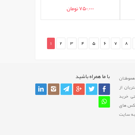
750,000 تومان
1
2
3
4
5
6
7
8
با ما همراه باشيد
 هموطنان
ريان از
تی خرید
عکس های
به سایت