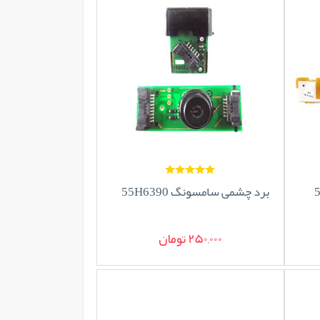
برد چشمی سامسونگ 55H6390
250,000 تومان