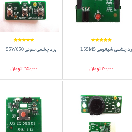
د چشمی شیائومی L55M5
برد چشمی سونی 55W650
200,000 تومان
350,000 تومان