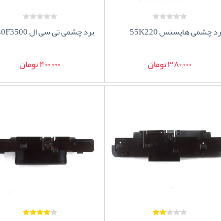
رد چشمی هایسنس 55K220
برد چشمی تی سی ال 40F3500
380,000 تومان
400,000 تومان