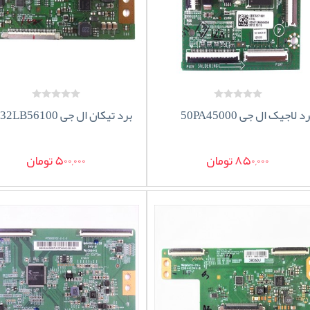
د لاجیک ال جی 50PA45000
برد تیکان ال جی 32LB56100
850,000 تومان
500,000 تومان