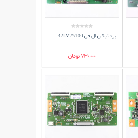
برد تیکان ال جی 32LV25100
730,000 تومان