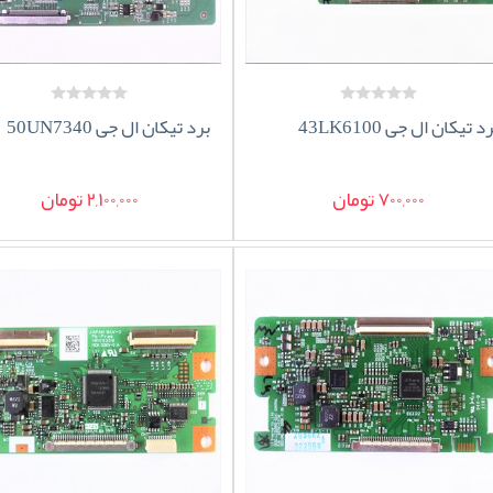
د تیکان ال جی 43LK6100
برد تیکان ال جی 50UN7340
700,000 تومان
2,100,000 تومان