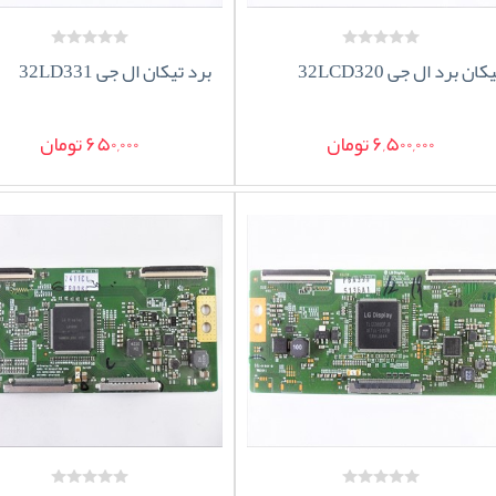
کان برد ال جی 32LCD320
برد تیکان ال جی 32LD331
6,500,000 تومان
650,000 تومان