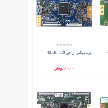
برد تیکان ال جی 42LB6520
800,000 تومان