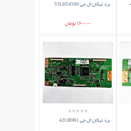
برد تیکان ال جی 55LH54500
1,600,000 تومان
برد تیکان ال جی 42LB9R1