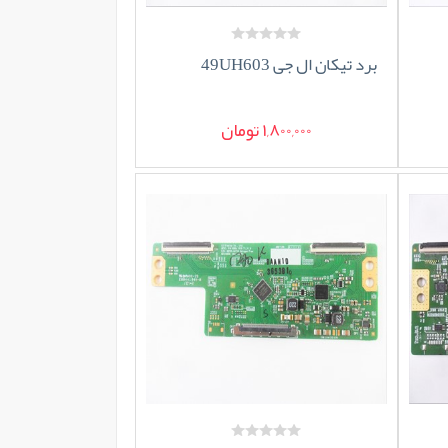
برد تیکان ال جی 49UH603
1,800,000 تومان