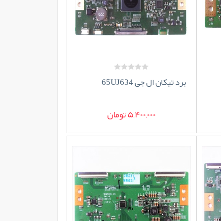
برد تیکان ال جی 65UJ634
5,400,000 تومان