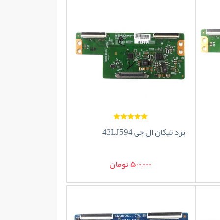
برد تیکان ال جی 43LJ594
500,000 تومان