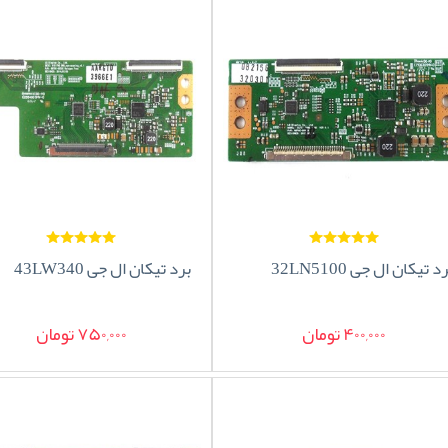
د تیکان ال جی 32LN5100
برد تیکان ال جی 43LW340
400,000 تومان
750,000 تومان