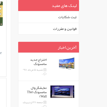
لینک های مفید
ثبت شکايات
قوانين و مقررات
آخرین اخبار
بر
اختراع جدید
سامسونگ
شنبه 5 مرداد 1398
0
نمایشگر وال
سامسونگ (The
Wall)
جمعه 27 اردیبهشت 1398
0