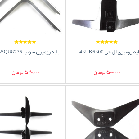
یه رومیزی ال جی 43UK6300
پایه رومیزی سونیا 55QU8775
500,000 تومان
520,000 تومان