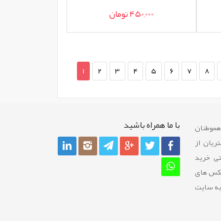
450,000 تومان
1
2
3
4
5
6
7
8
با ما همراه باشيد
 هموطنان
ريان از
تی خرید
عکس های
به سایت