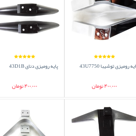
یه رومیزی توشیبا 43U7750
پایه رومیزی دنای 43D1B
400,000 تومان
400,000 تومان