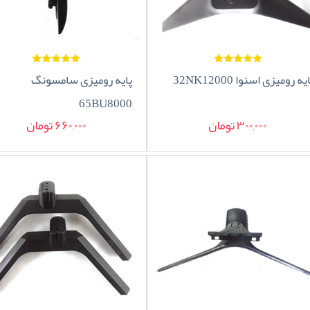
یه رومیزی اسنوا 32NK12000
پایه رومیزی سامسونگ
65BU8000
300,000 تومان
660,000 تومان