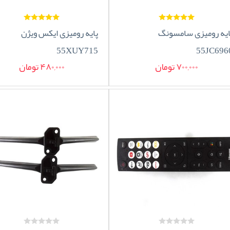
ایه رومیزی سامسونگ
پایه رومیزی ایکس ویژن
55XUY715
55JC696
700,000 تومان
480,000 تومان