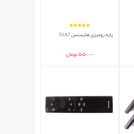
پایه رومیزی هایسنس 55A7
550,000 تومان