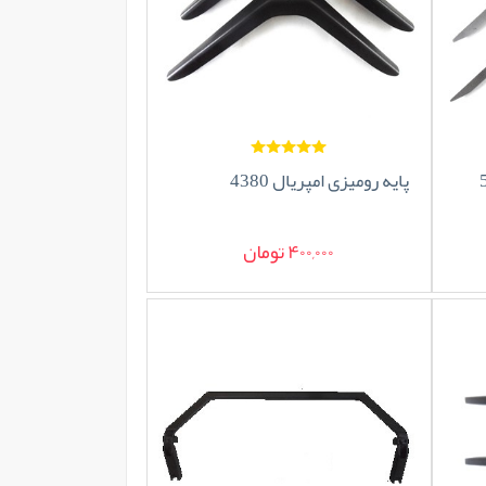
پایه رومیزی امپریال 4380
400,000 تومان