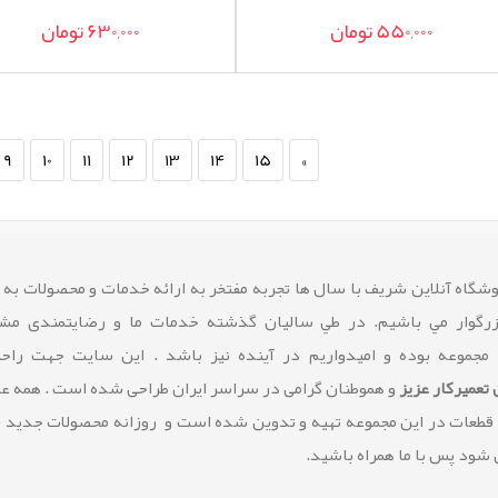
550,000 تومان
630,000 تومان
9
10
11
12
13
14
15
»
شگاه آنلاین شريف با سال ها تجربه مفتخر به ارائه خدمات و محصولات به
زرگوار مي باشيم. در طي ساليان گذشته خدمات ما و رضايتمندی مشت
 مجموعه بوده و امیدواریم در آینده نیز باشد . این سایت جهت راح
تعمیرکار عزیز
و هموطنان گرامی در سراسر ایران طراحی شده است . همه 
 قطعات در این مجموعه تهیه و تدوین شده است و روزانه محصولات جدید 
شود پس با ما همراه باشید.