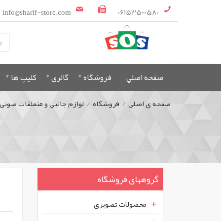
info@sharif-store.com
06153500580
صفحه اصلي
فروشگاه
گالری
کلیپ ها
صفحه ی اصلی
/
فروشگاه
/
لوازم جانبی و متعلقات صوتی
گروههای فروشگاه
محصولات تصویری