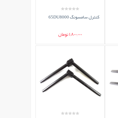
کنترل سامسونگ 65DU8000
1,800,000 تومان