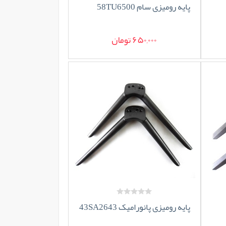
پایه رومیزی سام 58TU6500
650,000 تومان
پایه رومیزی پانورامیک 43SA2643