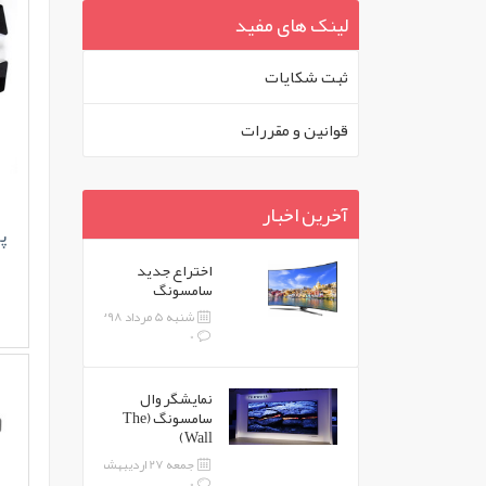
لینک های مفید
ثبت شکايات
قوانين و مقررات
آخرین اخبار
پا
اختراع جدید
سامسونگ
شنبه 5 مرداد 1398
0
نمایشگر وال
سامسونگ (The
Wall)
جمعه 27 اردیبهشت 1398
0