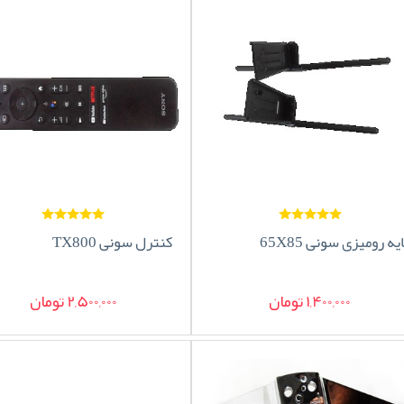
یه رومیزی سونی 65X85
کنترل سونی TX800
1,400,000 تومان
2,500,000 تومان