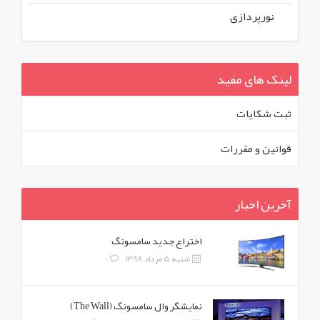
نورپردازی
لینک های مفید
ثبت شکايات
قوانين و مقررات
آخرین اخبار
اختراع جدید سامسونگ
شنبه 5 مرداد 1398
0
نمایشگر وال سامسونگ (The Wall)