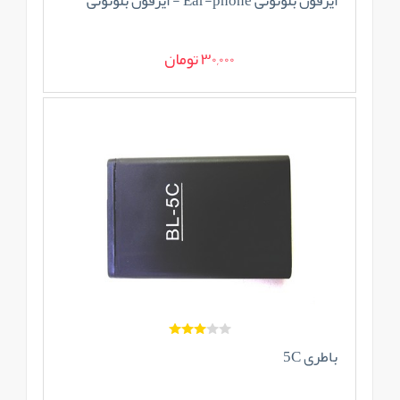
ایرفون بلوتوثی Ear-phone - ایرفون بلوتوثی
30,000 تومان
باطری 5C