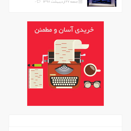
جمعه 27 اردیبهشت 1398
0