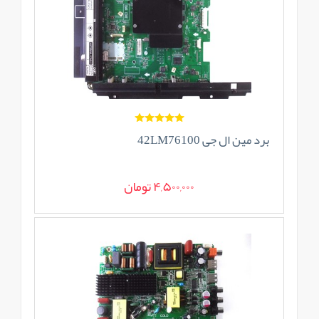
برد مین ال جی 42LM76100
4,500,000 تومان