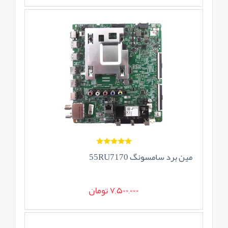
مین برد سامسونگ 55RU7170
7,500,000 تومان