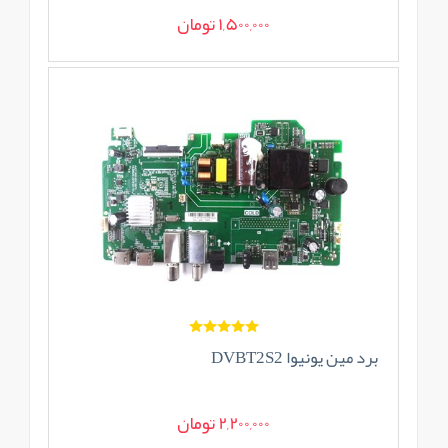
1,500,000 تومان
برد مین یونیوا DVBT2S2
2,200,000 تومان