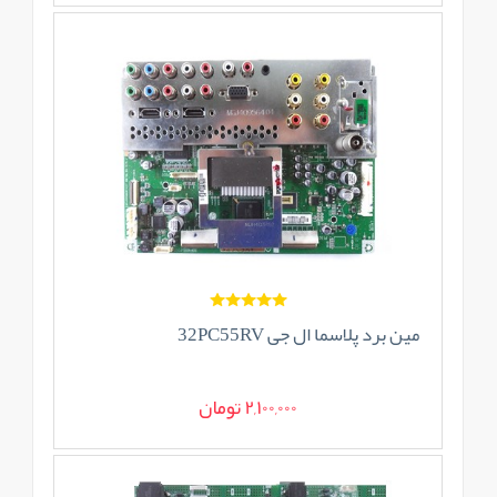
مین برد پلاسما ال جی 32PC55RV
2,100,000 تومان