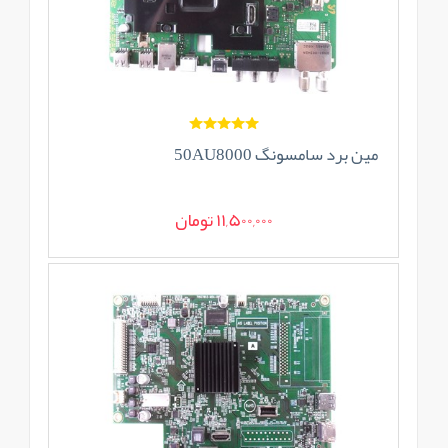
مین برد سامسونگ 50AU8000
11,500,000 تومان