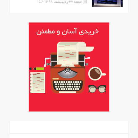
جمعه 27 اردیبهشت 1398
0