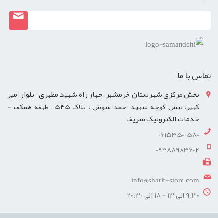
تماس با ما
بخش مرکزی شهرستان خرمشهر، چهار راه شهید مطهری ، بلوار امیر
کبیر، نبش کوچه شهید احمد شوش ، پلاک 545 ، طبقه همکف -
خدمات الکترونیک شریف
06153500580
09388983602
info@sharif-store.com
9.30 الی 13 - 18 الی 20:30