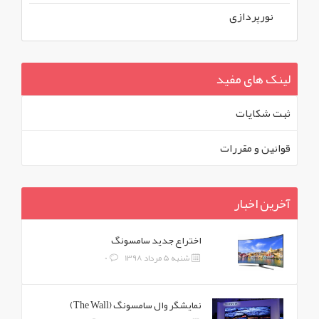
نورپردازی
لینک های مفید
ثبت شکايات
قوانين و مقررات
آخرین اخبار
اختراع جدید سامسونگ
شنبه 5 مرداد 1398
0
نمایشگر وال سامسونگ (The Wall)