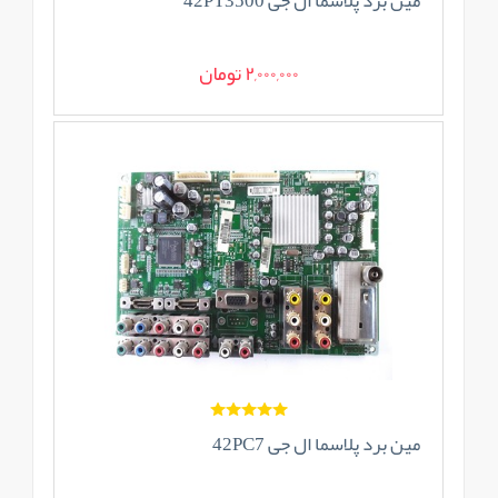
مین برد پلاسما ال جی 42PT3500
2,000,000 تومان
مین برد پلاسما ال جی 42PC7