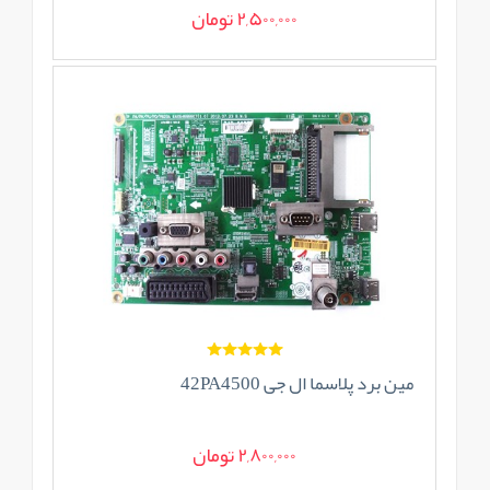
2,500,000 تومان
مین برد پلاسما ال جی 42PA4500
2,800,000 تومان