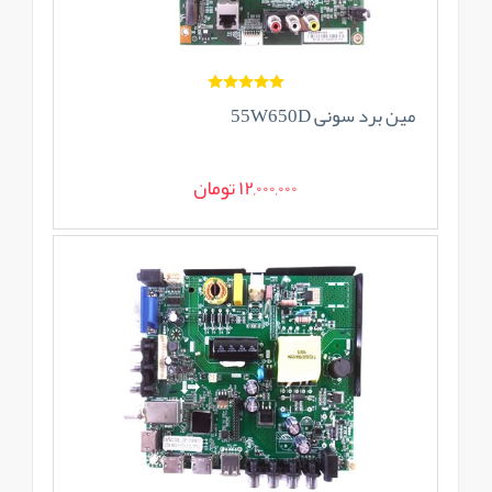
مین برد سونی 55W650D
12,000,000 تومان