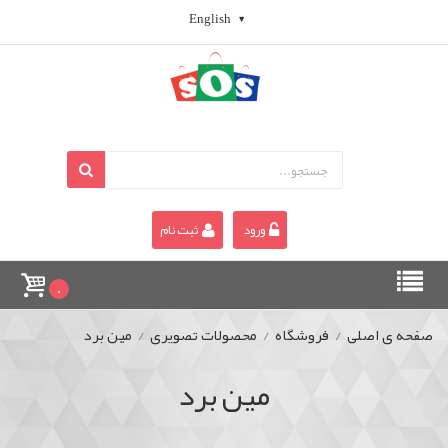
English
ورود
ثبت نام
0
صفحه ی اصلی
/
فروشگاه
/
محصولات تصویری
/
مین برد
مین برد