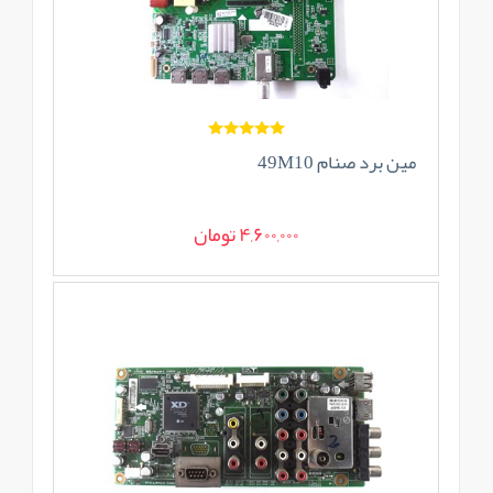
مین برد صنام 49M10
4,600,000 تومان