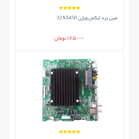
مین برد ایکس ویژن 32XS450
1,650,000 تومان