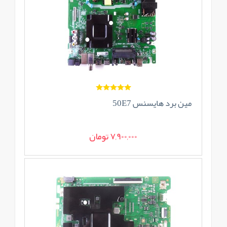
مین برد هایسنس 50E7
7,900,000 تومان