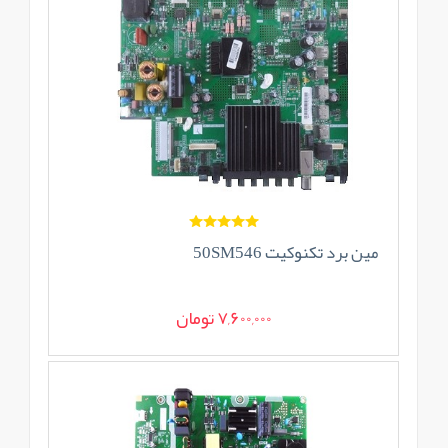
مین برد تکنوکیت 50SM546
7,600,000 تومان