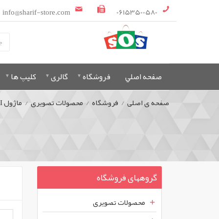
info@sharif-store.com
06153500580
صفحه اصلي
فروشگاه
گالری
کلیپ ها
صفحه ی اصلی
/
فروشگاه
/
محصولات تصویری
/
ماژول WIFI و Bluetooth
گروههای فروشگاه
محصولات تصویری