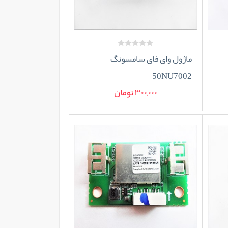
ماژول وای فای سامسونگ
50NU7002
300,000 تومان