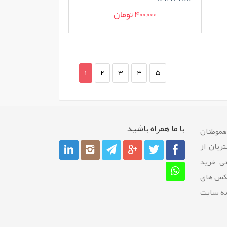
400,000 تومان
1
2
3
4
5
با ما همراه باشيد
 هموطنان
ريان از
تی خرید
عکس های
به سایت