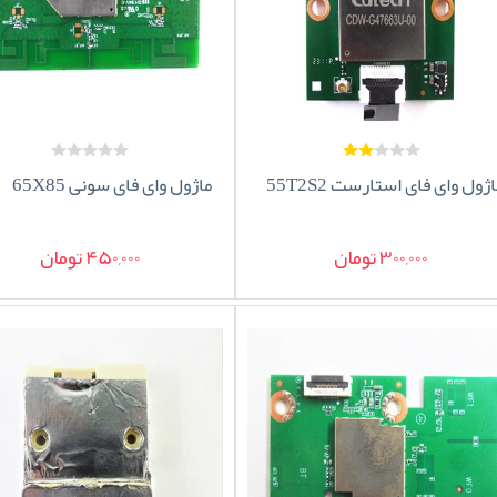
ژول وای فای استارست 55T2S2
ماژول وای فای سونی 65X85
300,000 تومان
450,000 تومان