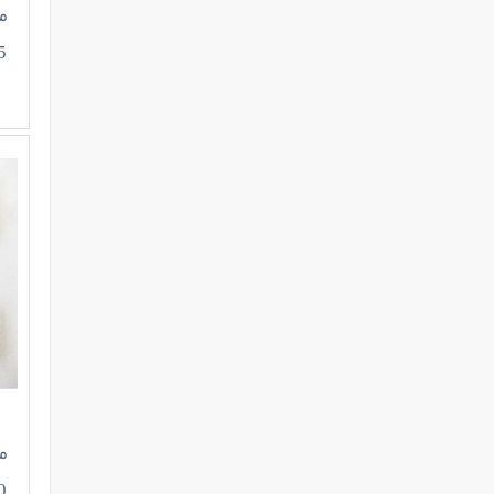
م
5
م
0