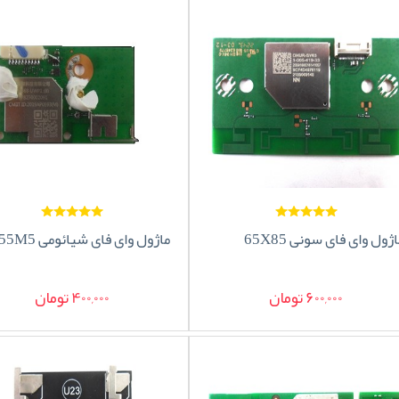
ژول وای فای سونی 65X85
ماژول وای فای شیائومی L55M5
600,000 تومان
400,000 تومان