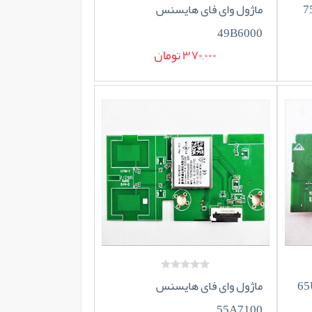
ماژول وای فای هایسنس
49B6000
370,000 تومان
ماژول وای فای هایسنس
55A7100