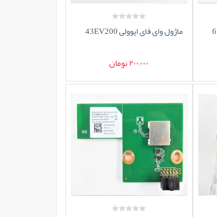
ماژول وای فای ایوولی 43EV200
200,000 تومان