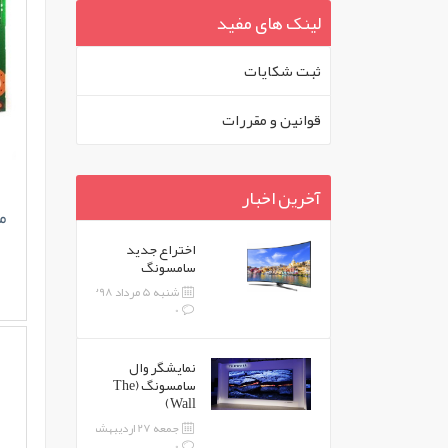
لینک های مفید
ثبت شکايات
قوانين و مقررات
آخرین اخبار
م
اختراع جدید
سامسونگ
شنبه 5 مرداد 1398
0
نمایشگر وال
سامسونگ (The
Wall)
جمعه 27 اردیبهشت 1398
0