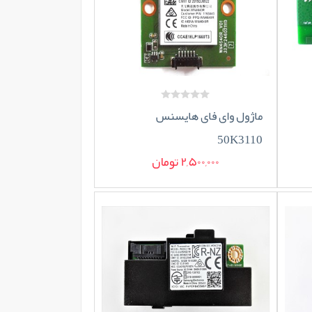
ماژول وای فای هایسنس
50K3110
2,500,000 تومان