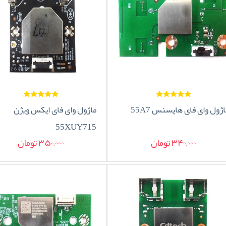
اژول وای فای هایسنس 55A7
ماژول وای فای ایکس ویژن
55XUY715
340,000 تومان
350,000 تومان