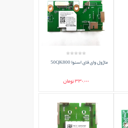
ماژول وای فای اسنوا 50QK800
330,000 تومان