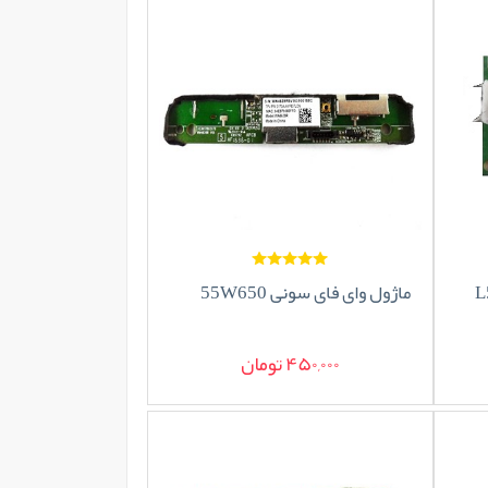
ماژول وای فای سونی 55W650
450,000 تومان