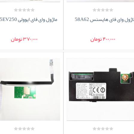
اژول وای فای هایسنس 58A62
ماژول وای فای ایوولی 65EV250
400,000 تومان
370,000 تومان