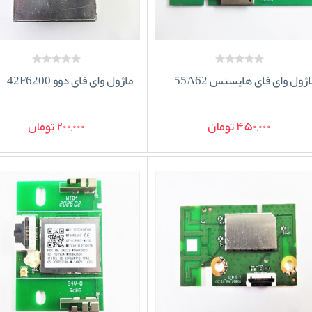
اژول وای فای هایسنس 55A62
ماژول وای فای دوو 42F6200
450,000 تومان
200,000 تومان