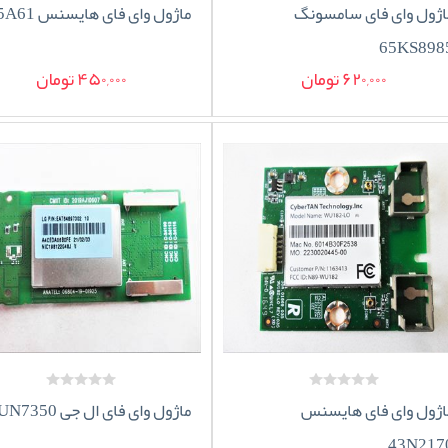
اژول وای فای سامسونگ
ماژول وای فای هایسنس 75A61
65KS898
620,000 تومان
450,000 تومان
اژول وای فای هایسنس
ماژول وای فای ال جی 65UN7350
43N217