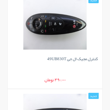
جدید
کنترل مجیک ال جی 49UB830T
490,000 تومان
جدید