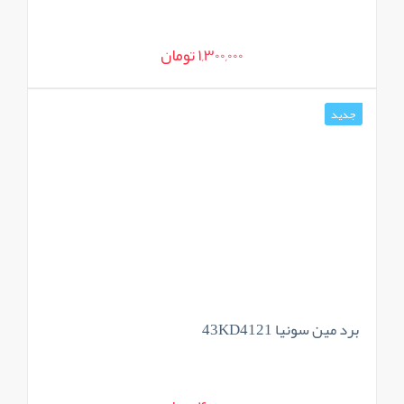
1,300,000 تومان
جدید
برد مین سونیا 43KD4121