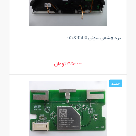
برد چشمی سونی 65X9500
350,000 تومان
جدید