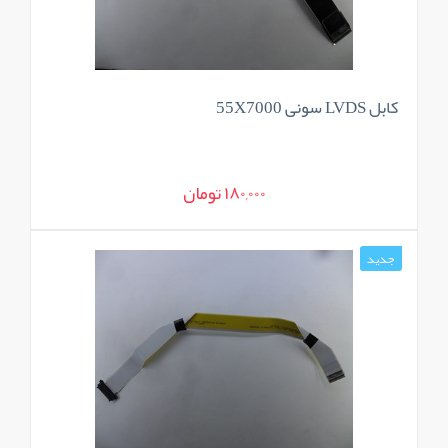
کابل LVDS سونی 55X7000
180,000 تومان
جدید