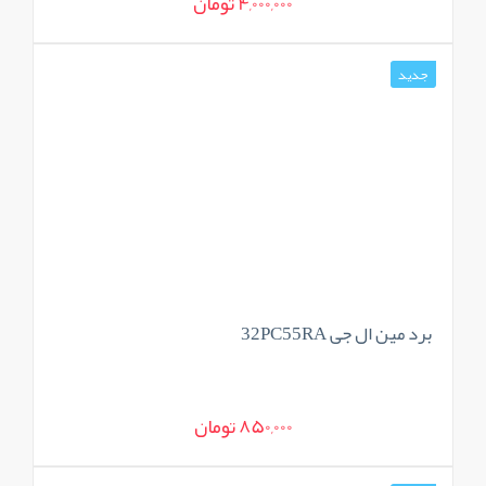
4,000,000 تومان
جدید
برد مین ال جی 32PC55RA
850,000 تومان