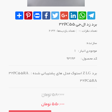
Share
Pinterest
Print
Facebook
Twitter
Google+
LinkedIn
WhatsApp
Telegram
برد زد ال جی 32PC55
تعداد نظرات : 0
تعداد بازدیدها : 2032
سازنده:
موجودی انبار :
1
کد محصول :
93194
برد Z LG استوک مدل های پشتیبانی شده : 32PC55RA ,
32PC5RA
580,000 تومان
550,000 تومان