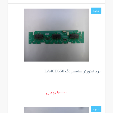
جدید
برد اینورتر سامسونگ LA40D550
900,000 تومان
جدید