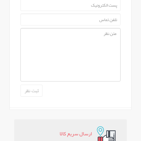
19B
مشاهده این محصول در
راشین کالا
برد زد ال جی 32pc55ra
550,000 تومان
ارسال سريع کالا