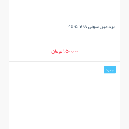
برد مین سونی 40S550A
1,500,000 تومان
جدید