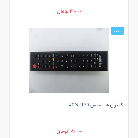
210,000 تومان
جدید
کنترل هایسنس 40N2176
180,000 تومان