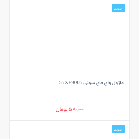
جدید
ماژول وای فای سونی 55XE9005
580,000 تومان
جدید