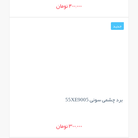
400,000 تومان
جدید
برد چشمی سونی 55XE9005
300,000 تومان