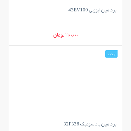
برد مین ایوولی 43EV100
1,100,000 تومان
جدید
برد مین پاناسونیک 32F336