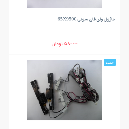
ماژول وای فای سونی 65X9500
580,000 تومان
جدید