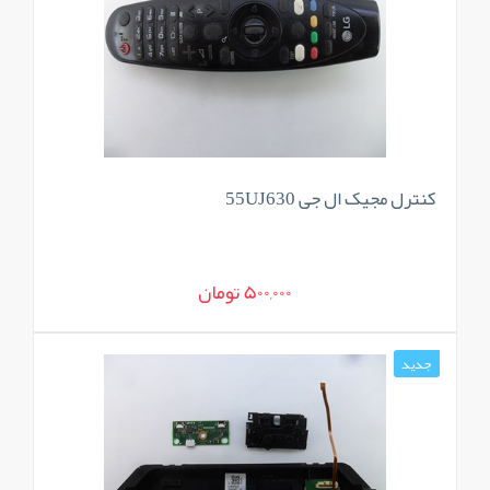
کنترل مجیک ال جی 55UJ630
500,000 تومان
جدید