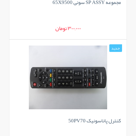
مجموعه SP ASSY سونی 65X9500
300,000 تومان
جدید
کنترل پاناسونیک 50PV70