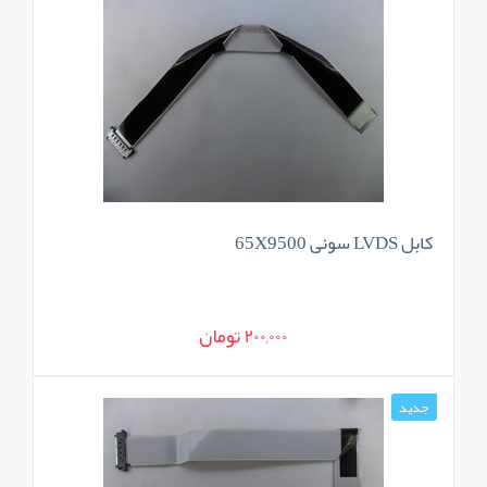
کابل LVDS سونی 65X9500
200,000 تومان
جدید