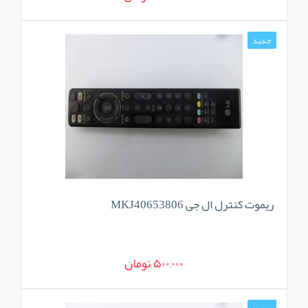
جدید
ریموت کنترل ال جی MKJ40653806
500,000 تومان