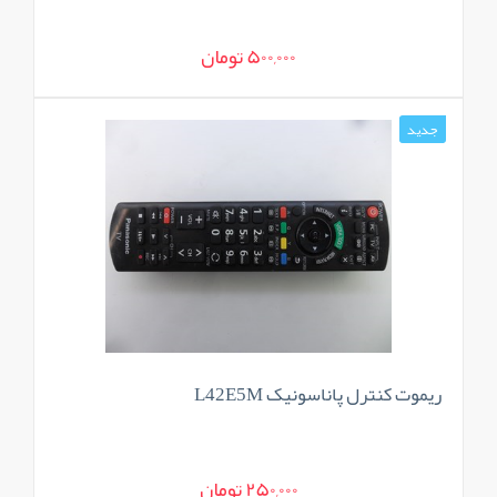
500,000 تومان
جدید
ریموت کنترل پاناسونیک L42E5M
250,000 تومان