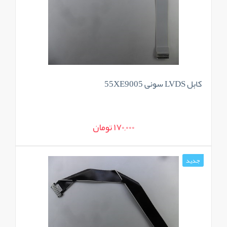
کابل LVDS سونی 55XE9005
170,000 تومان
جدید