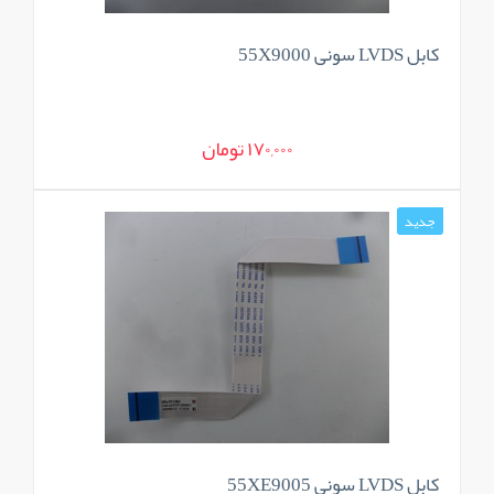
کابل LVDS سونی 55X9000
170,000 تومان
جدید
کابل LVDS سونی 55XE9005