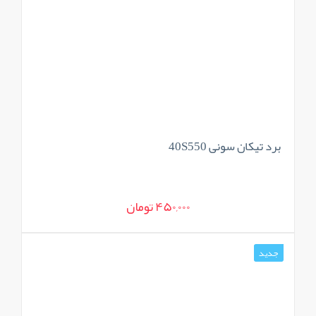
برد تیکان سونی 40S550
450,000 تومان
جدید