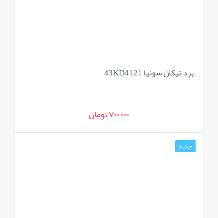
برد تیکان سونیا 43KD4121
700,000 تومان
جدید