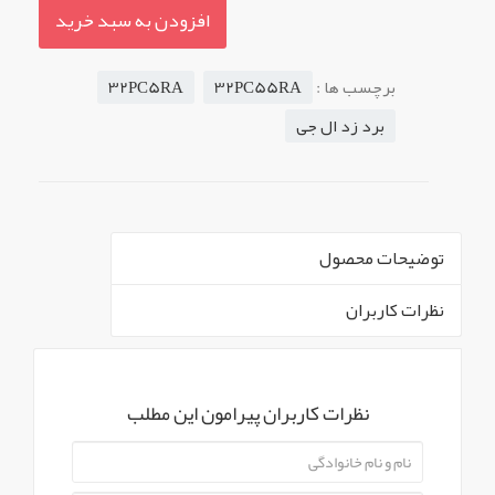
افزودن به سبد خرید
برچسب ها :
32PC55RA
32PC5RA
برد زد ال جی
توضیحات محصول
نظرات کاربران
` -->
برد Z LG
استوک مدل های پشتیبانی شده : 32PC55RA
نظرات کاربران پیرامون این مطلب
آیتم های محصول
نمایش همه محصولات
, 32PC5RA
PART NUMBER :
EBR54215301
14