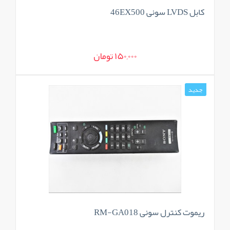
کابل LVDS سونی 46EX500
150,000 تومان
جدید
ریموت کنترل سونی RM-GA018