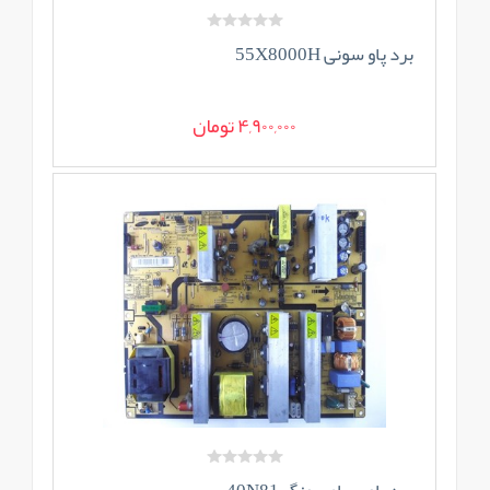
برد پاو سونی 55X8000H
4,900,000 تومان