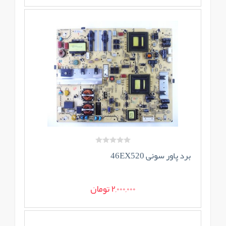
برد پاور سونی 46EX520
2,000,000 تومان