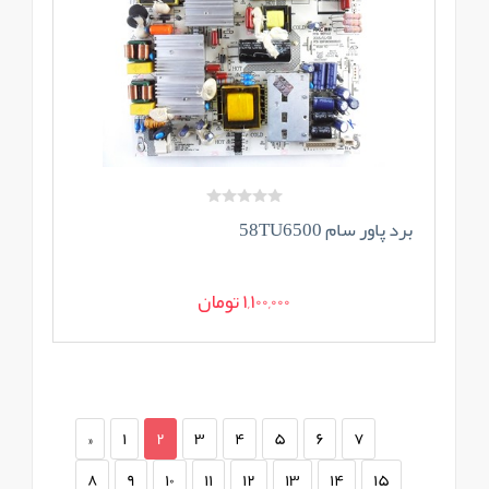
برد پاور سام 58TU6500
1,100,000 تومان
«
1
2
3
4
5
6
7
8
9
10
11
12
13
14
15