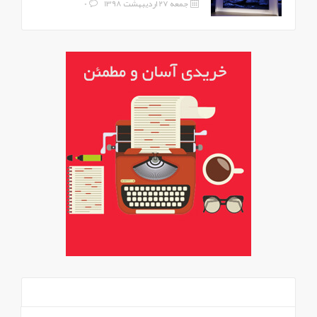
جمعه 27 اردیبهشت 1398
0