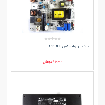
برد پاور هایسنس 32K360
910,000 تومان