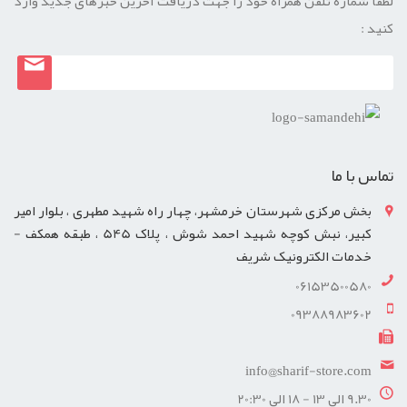
لطفا شماره تلفن همراه خود را جهت دریافت آخرین خبرهای جدید وارد
کنید :
تماس با ما
بخش مرکزی شهرستان خرمشهر، چهار راه شهید مطهری ، بلوار امیر
کبیر، نبش کوچه شهید احمد شوش ، پلاک 545 ، طبقه همکف -
خدمات الکترونیک شریف
06153500580
09388983602
info@sharif-store.com
9.30 الی 13 - 18 الی 20:30