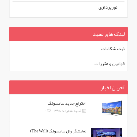
نورپردازی
لینک های مفید
ثبت شکايات
قوانين و مقررات
آخرین اخبار
اختراع جدید سامسونگ
شنبه 5 مرداد 1398
0
نمایشگر وال سامسونگ (The Wall)