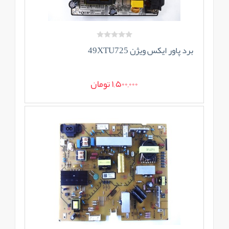
برد پاور ایکس ویژن 49XTU725
1,500,000 تومان