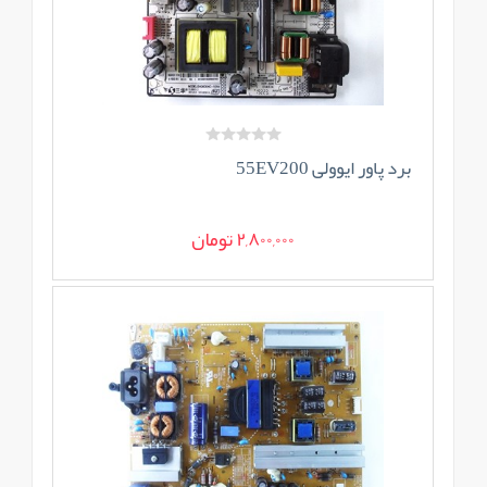
برد پاور ایوولی 55EV200
2,800,000 تومان