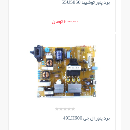
برد پاور توشیبا 55U5850
4,000,000 تومان
برد پاور ال جی 49LH600