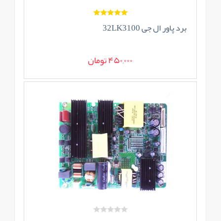
برد پاور ال جی 32LK3100
450,000 تومان