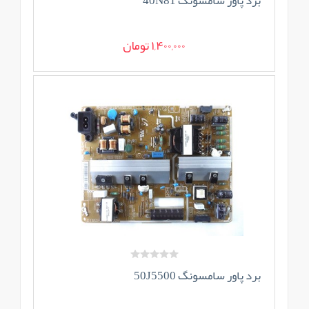
برد پاور سامسونگ 40N81
1,400,000 تومان
برد پاور سامسونگ 50J5500