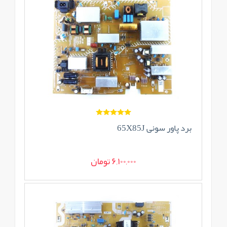
برد پاور سونی 65X85J
6,100,000 تومان