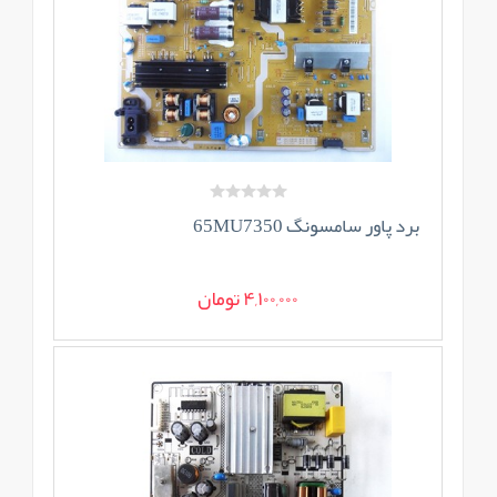
برد پاور سامسونگ 65MU7350
4,100,000 تومان