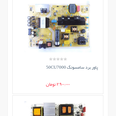
پاور برد سامسونگ 50CU7000
2,900,000 تومان