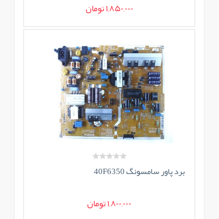
1,850,000 تومان
برد پاور سامسونگ 40F6350
1,800,000 تومان