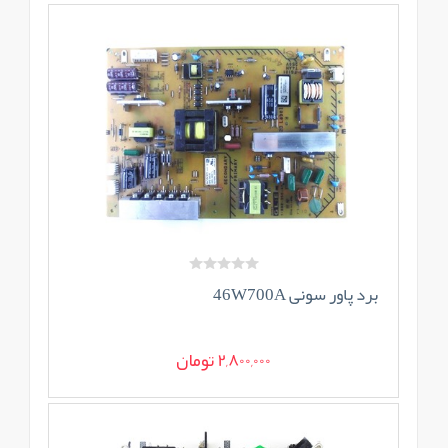
برد پاور سونی 46W700A
2,800,000 تومان