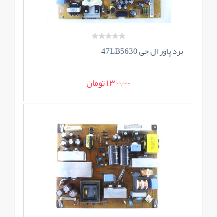
برد پاور ال جی 47LB5630
1,300,000 تومان