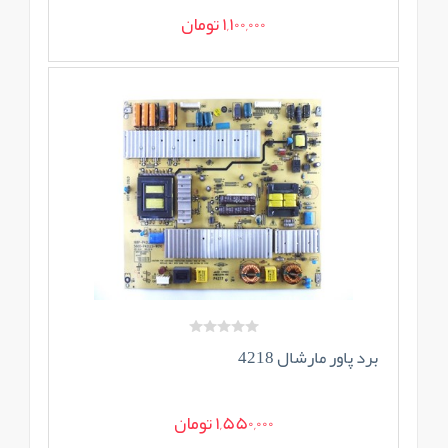
1,100,000 تومان
برد پاور مارشال 4218
1,550,000 تومان