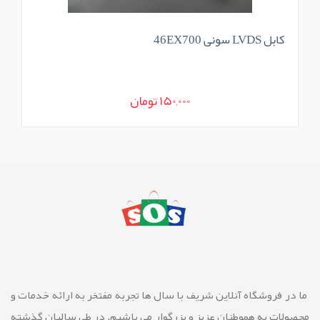
کابل LVDS سونی 46EX700
150,000 تومان
ما در فروشگاه آنلاین شريف با سال ها تجربه مفتخر به ارائه خدمات و
محصولات به هموطنان عزیز و بزرگوار مي باشيم. در طي ساليان گذشته