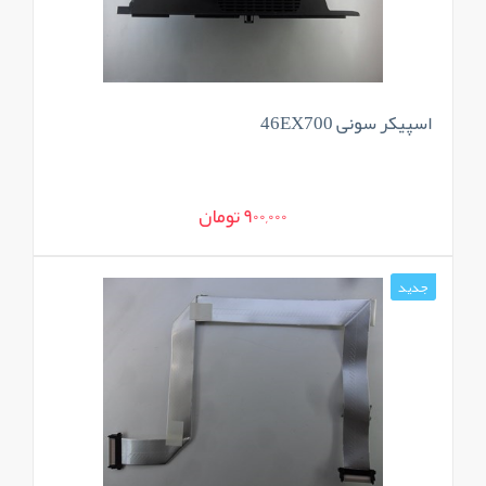
اسپیکر سونی 46EX700
900,000 تومان
جدید