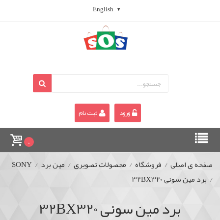
English
ورود
ثبت نام
0
صفحه ی اصلی
/
فروشگاه
/
محصولات تصویری
/
مین برد
/
SONY
/
برد مین سونی 32BX320
برد مین سونی 32BX320