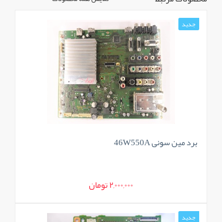
جدید
برد مین سونی 46W550A
2,000,000 تومان
جدید