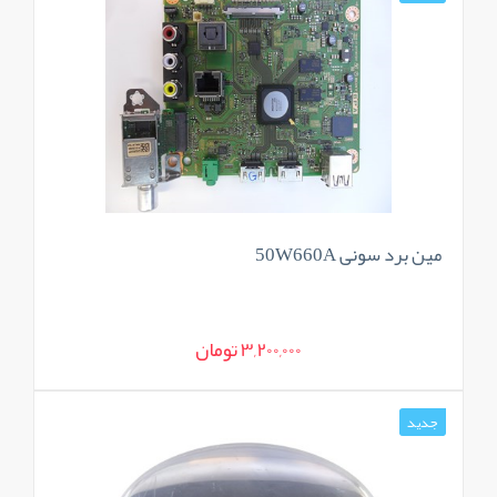
مین برد سونی 50W660A
3,200,000 تومان
جدید