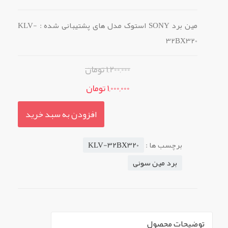
مین برد SONY استوک مدل های پشتیبانی شده : KLV-
32BX320
1,200,000 تومان
1,000,000 تومان
افزودن به سبد خرید
برچسب ها :
KLV-32BX320
برد مین سونی
توضیحات محصول