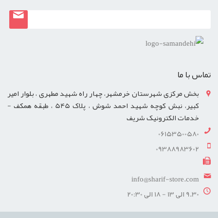
تماس با ما
بخش مرکزی شهرستان خرمشهر، چهار راه شهید مطهری ، بلوار امیر
کبیر، نبش کوچه شهید احمد شوش ، پلاک 545 ، طبقه همکف -
خدمات الکترونیک شریف
06153500580
09388983602
info@sharif-store.com
9.30 الی 13 - 18 الی 20:30