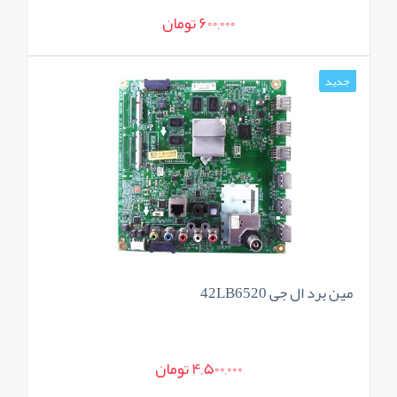
600,000 تومان
جدید
مین برد ال جی 42LB6520
4,500,000 تومان