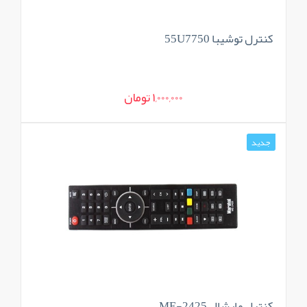
کنترل توشیبا 55U7750
1,000,000 تومان
جدید
کنترل مارشال ME-2425