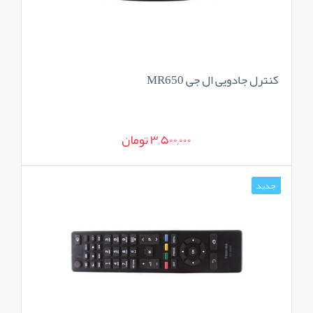
کنترل جادویی ال جی MR650
3,500,000 تومان
جدید