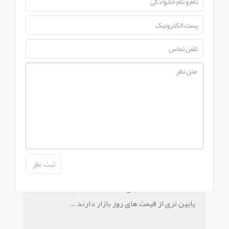
PART NUMBER :
SSB400HA20V
ارسال سريع کالا
16I
مشاهده این محصول در
راشین کالا
امکان ارسال سریع محصولات به مشتريان عزيز در
سراسر کشور...
تخفيف ويژه
بیشتر محصولات دارای تخفیف هستند و قیمت بسیار
پایین تری از قیمت های روز بازار دارند ...