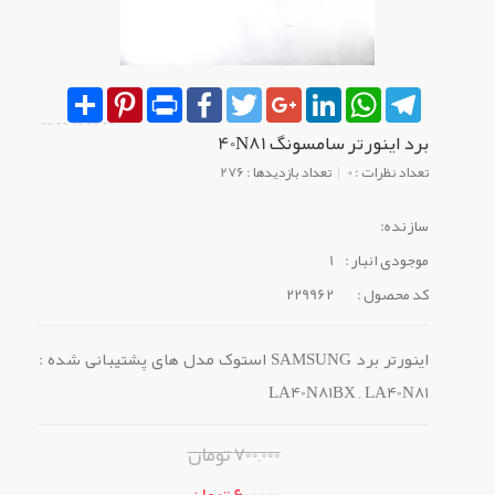
Share
Pinterest
Print
Facebook
Twitter
Google+
LinkedIn
WhatsApp
Telegram
برد اینورتر سامسونگ 40N81
تعداد نظرات : 0
تعداد بازدیدها : 276
سازنده:
موجودی انبار :
1
کد محصول :
229962
اینورتر برد SAMSUNG استوک مدل های پشتیبانی شده :
LA40N81BX , LA40N81
700,000 تومان