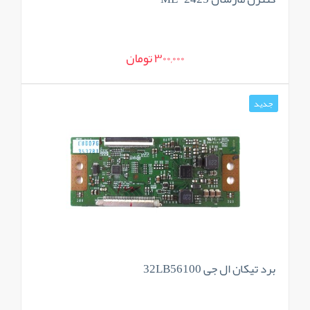
300,000 تومان
جدید
برد تیکان ال جی 32LB56100