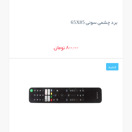
برد چشمی سونی 65X85
800,000 تومان
جدید