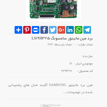
Share
Pinterest
Print
Facebook
Twitter
Google+
LinkedIn
WhatsApp
Telegram
برد مین مانیتور سامسونگ LS19H325
تعداد نظرات : 0
تعداد بازدیدها : 264
سازنده:
موجودی انبار :
21
کد محصول :
229427
مین برد مانیتور SAMSUNG آکبند مدل های پشتیبانی
شده در توضیحات ...
1,000,000 تومان