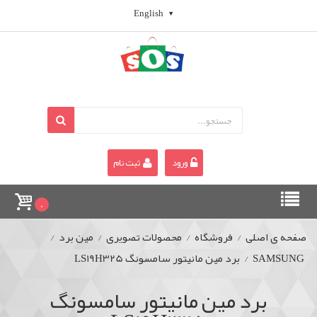
English
ورود
ثبت نام
0
صفحه ی اصلی
/
فروشگاه
/
محصولات تصویری
/
مین برد
/
SAMSUNG
/
برد مین مانیتور سامسونگ LS19H325
برد مین مانیتور سامسونگ