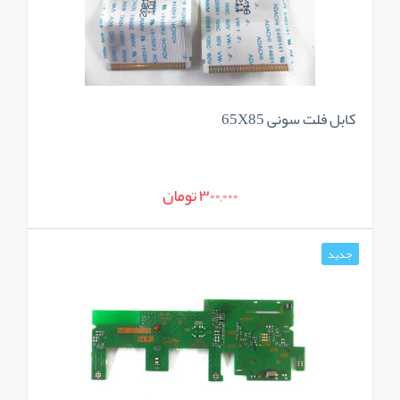
کابل فلت سونی 65X85
300,000 تومان
جدید