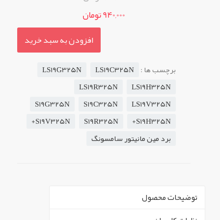
940,000 تومان
افزودن به سبد خرید
برچسب ها :
LS19C325N
LS19G325N
LS19R325N
LS19H325N
S19G325N
S19C325N
LS19V325N
S19V325N+
S19R325N
S19H325N+
برد مین مانیتور سامسونگ
توضیحات محصول