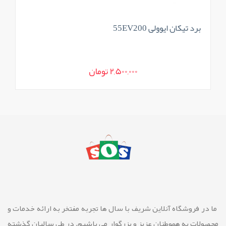
برد تیکان ایوولی 55EV200
2,500,000 تومان
ما در فروشگاه آنلاین شريف با سال ها تجربه مفتخر به ارائه خدمات و
محصولات به هموطنان عزیز و بزرگوار مي باشيم. در طي ساليان گذشته