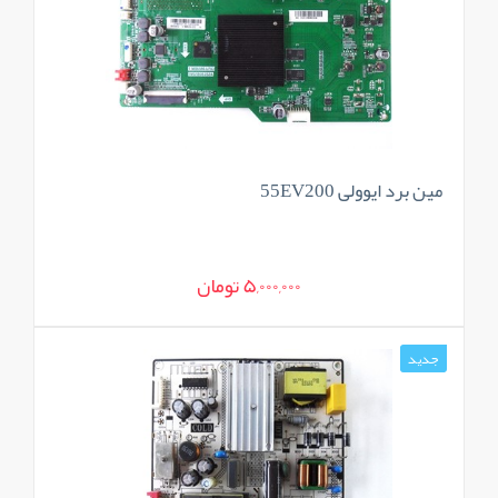
مین برد ایوولی 55EV200
5,000,000 تومان
جدید