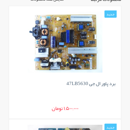
جدید
برد پاور ال جی 47LB5630
1,500,000 تومان
جدید