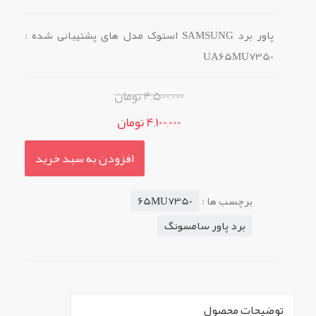
پاور برد SAMSUNG استوک مدل های پشتیبانی شده :
UA65MU7350
4,500,000 تومان
4,100,000 تومان
افزودن به سبد خرید
برچسب ها :
65MU7350
برد پاور سامسونگ
توضیحات محصول