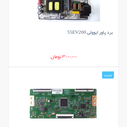
برد پاور ایوولی 55EV200
3,000,000 تومان
جدید