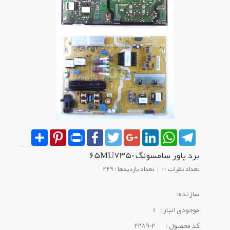
Share
Pinterest
Print
Facebook
Twitter
Google+
LinkedIn
WhatsApp
Telegram
برد پاور سامسونگ 65MU7350
تعداد نظرات : 0
تعداد بازدیدها : 229
سازنده:
موجودی انبار :
1
کد محصول :
228902