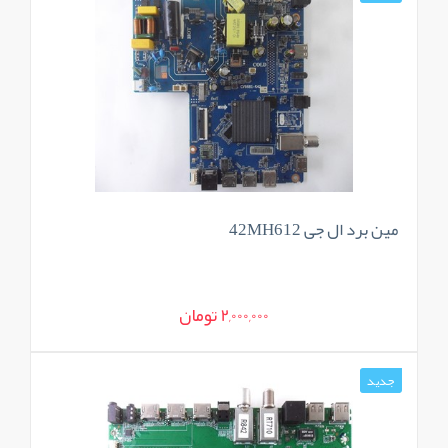
مین برد ال جی 42MH612
2,000,000 تومان
جدید