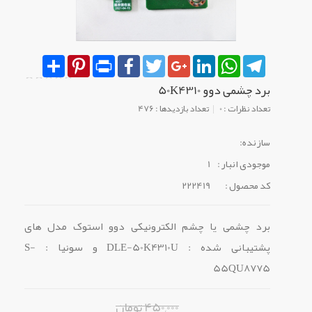
Share
Pinterest
Print
Facebook
Twitter
Google+
LinkedIn
WhatsApp
Telegram
برد چشمی دوو 50K4310
تعداد نظرات : 0
تعداد بازدیدها : 476
سازنده:
موجودی انبار :
1
کد محصول :
222419
برد چشمی یا چشم الکترونیکی دوو استوک مدل های
پشتیبانی شده : DLE-50K4310U و سونیا : S-
55QU8775
450,000 تومان