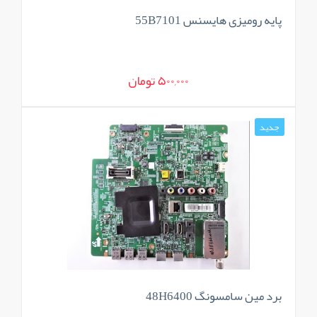
پایه رومیزی هایسنس 55B7101
500,000 تومان
جدید
برد مین سامسونگ 48H6400