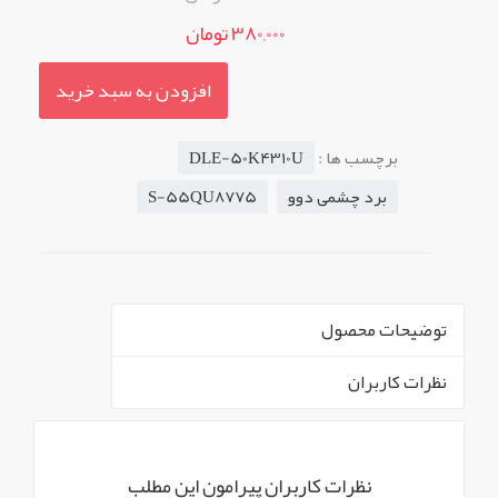
380,000 تومان
افزودن به سبد خرید
برچسب ها :
DLE-50K4310U
برد چشمی دوو
S-55QU8775
توضیحات محصول
نظرات کاربران
` -->
برد چشمی یا چشم الکترونیکی دوو
استوک مدل های پشتیبانی
نظرات کاربران پیرامون این مطلب
آیتم های محصول
نمایش همه محصولات