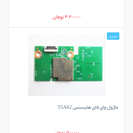
4,200,000 تومان
جدید
ماژول وای فای هایسنس 55A62
500,000 تومان