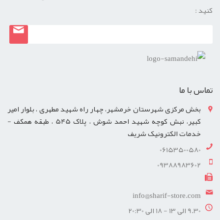
کنید :
تماس با ما
بخش مرکزی شهرستان خرمشهر، چهار راه شهید مطهری ، بلوار امیر
کبیر، نبش کوچه شهید احمد شوش ، پلاک 545 ، طبقه همکف -
خدمات الکترونیک شریف
06153500580
09388983602
info@sharif-store.com
9.30 الی 13 - 18 الی 20:30