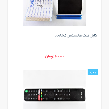
کابل فلت هایسنس 55A62
100,000 تومان
جدید