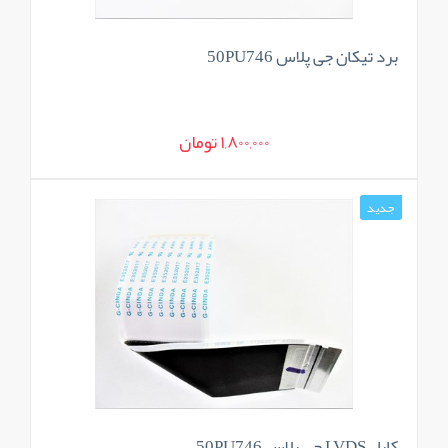
برد تیکان جی پلاس 50PU746
1,800,000 تومان
جدید
کابل LVDS جی پلاس 50PU746