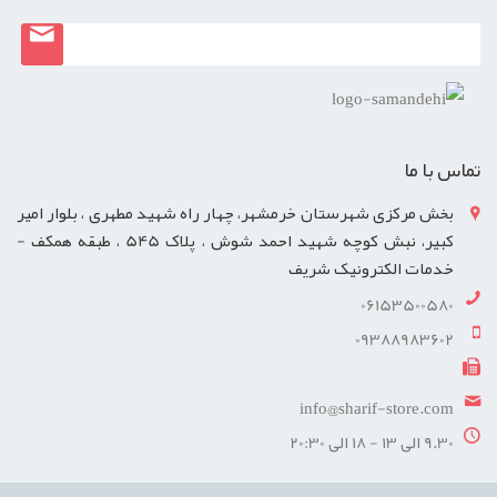
تماس با ما
بخش مرکزی شهرستان خرمشهر، چهار راه شهید مطهری ، بلوار امیر
کبیر، نبش کوچه شهید احمد شوش ، پلاک 545 ، طبقه همکف -
خدمات الکترونیک شریف
06153500580
09388983602
info@sharif-store.com
9.30 الی 13 - 18 الی 20:30