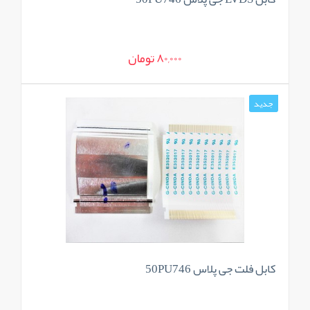
80,000 تومان
جدید
کابل فلت جی پلاس 50PU746