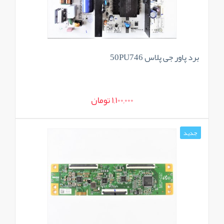
برد پاور جی پلاس 50PU746
1,100,000 تومان
جدید