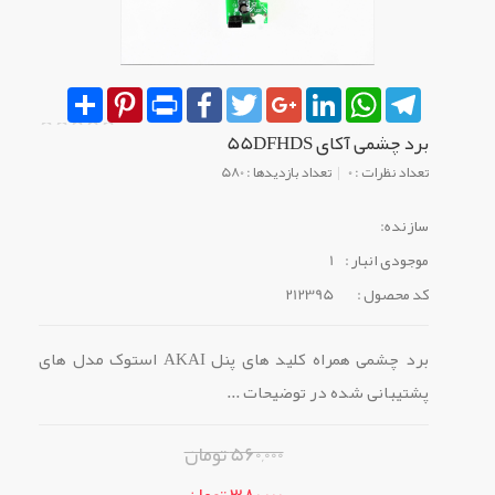
Share
Pinterest
Print
Facebook
Twitter
Google+
LinkedIn
WhatsApp
Telegram
برد چشمی آکای 55DFHDS
تعداد نظرات : 0
تعداد بازدیدها : 580
سازنده:
موجودی انبار :
1
کد محصول :
212395
برد چشمی همراه کلید های پنل AKAI استوک مدل های
پشتیبانی شده در توضیحات ...
560,000 تومان