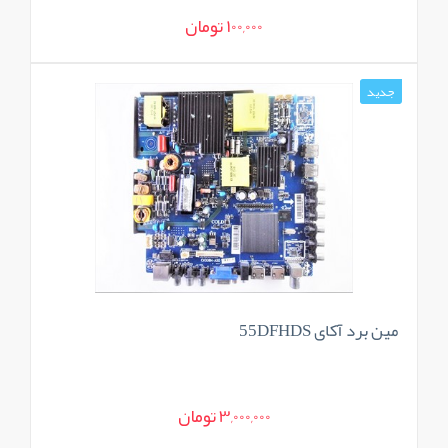
100,000 تومان
جدید
مین برد آکای 55DFHDS
3,000,000 تومان