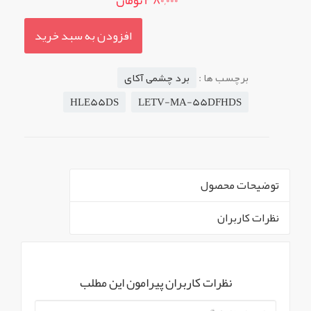
380,000 تومان
افزودن به سبد خرید
برچسب ها :
برد چشمی آکای
HLE55DS
LETV-MA-55DFHDS
توضیحات محصول
نظرات کاربران
` -->
برد چشمی همراه کلید های پنل AKAI
استوک مدل های
نظرات کاربران پیرامون این مطلب
آیتم های محصول
نمایش همه محصولات
پشتیبانی شده : LETV-MA-55DFHDS , HLE55DS