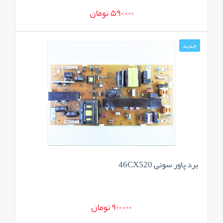
590,000 تومان
جدید
برد پاور سونی 46CX520
900,000 تومان