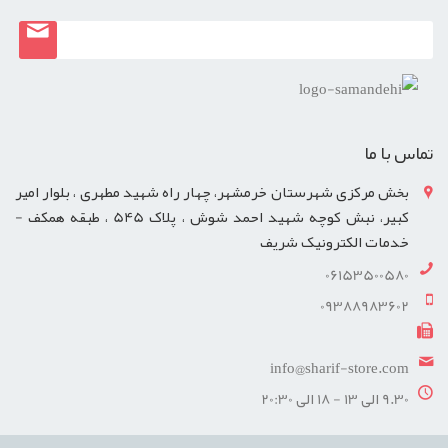
تماس با ما
بخش مرکزی شهرستان خرمشهر، چهار راه شهید مطهری ، بلوار امیر
کبیر، نبش کوچه شهید احمد شوش ، پلاک 545 ، طبقه همکف -
خدمات الکترونیک شریف
06153500580
09388983602
info@sharif-store.com
9.30 الی 13 - 18 الی 20:30