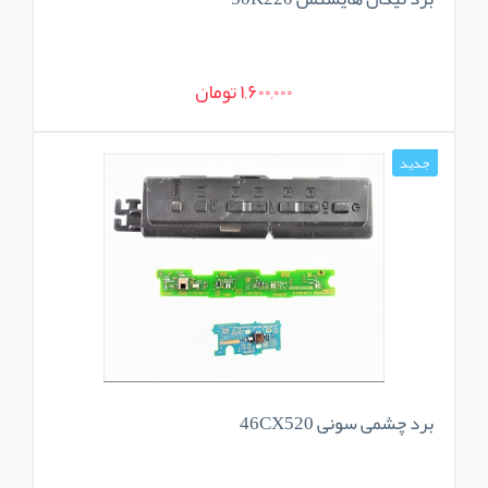
1,600,000 تومان
جدید
برد چشمی سونی 46CX520