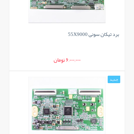
برد تیکان سونی 55X9000
6,000,000 تومان
جدید