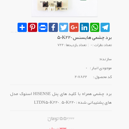
Share
Pinterest
Print
Facebook
Twitter
Google+
LinkedIn
WhatsApp
Telegram
برد چشمی هایسنس 50K220
تعداد نظرات : 0
تعداد بازدیدها : 722
سازنده:
موجودی انبار :
0
کد محصول :
207822
برد چشمی همراه با کلید های پنل HISENSE استوک مدل
های پشتیبانی شده : LTDN50K220 , 50K220
550,000 تومان