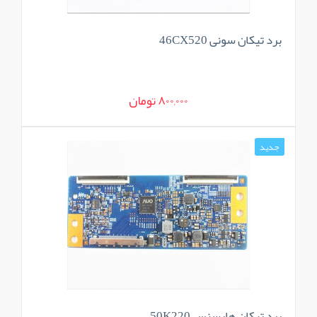
برد تیکان سونی 46CX520
800,000 تومان
جدید
برد تیکان هایسنس 50K220