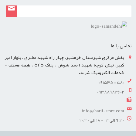
تماس با ما
بخش مرکزی شهرستان خرمشهر، چهار راه شهید مطهری ، بلوار امیر
کبیر، نبش کوچه شهید احمد شوش ، پلاک 545 ، طبقه همکف -
خدمات الکترونیک شریف
06153500580
09388983602
info@sharif-store.com
9.30 الی 13 - 18 الی 20:30