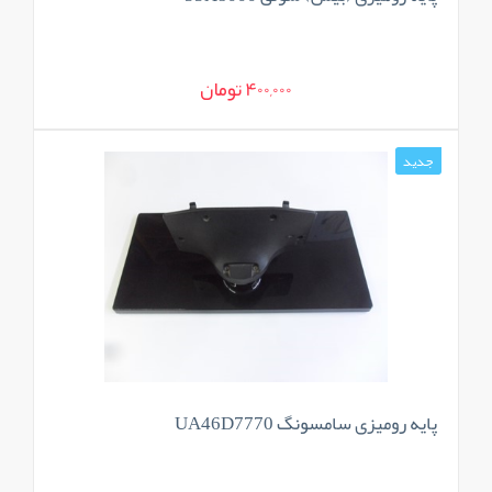
400,000 تومان
جدید
پایه رومیزی سامسونگ UA46D7770