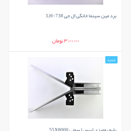
برد مین سینما خانگی ال جی LH-738
3,000,000 تومان
جدید
پایه رومیزی (بیس) سونی 55X8000