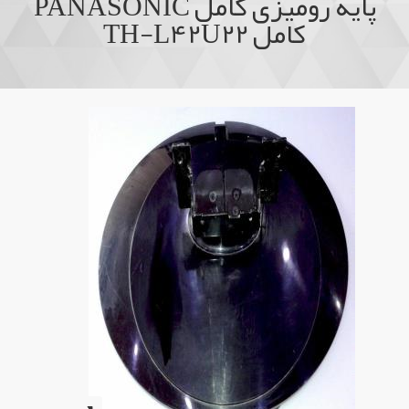
پایه رومیزی کامل PANASONIC
کامل TH-L42U22