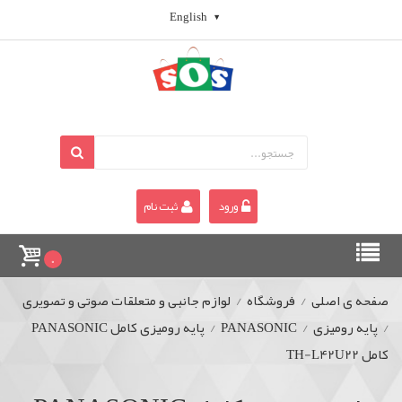
English
ورود
ثبت نام
0
صفحه ی اصلی
/
فروشگاه
/
لوازم جانبی و متعلقات صوتی و تصویری
/
پایه رومیزی
/
PANASONIC
/
پایه رومیزی کامل PANASONIC
کامل TH-L42U22