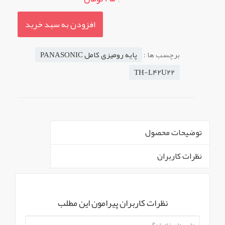
افزودن به سبد خرید
برچسب ها :
پایه رومیزی کامل PANASONIC
TH-L42U22
توضیحات محصول
نظرات کاربران
` -->
پایه رومیزی پاناسونیک استوک خشدار مدل های
نظرات کاربران پیرامون این مطلب
پشتیبانی شده : TH-L42U22
آیتم های محصول
نمایش همه محصولات