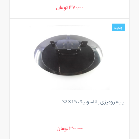
470,000 تومان
جدید
پایه رومیزی پاناسونیک 32X15
300,000 تومان