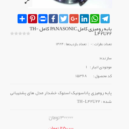
Share
Pinterest
Print
Facebook
Twitter
Google+
LinkedIn
WhatsApp
Telegram
پایه رومیزی کامل PANASONIC کامل TH-
L42U22
تعداد نظرات : 0
تعداد بازدیدها : 1424
سازنده:
موجودی انبار :
1
کد محصول :
15368
پایه رومیزی پاناسونیک استوک خشدار مدل های پشتیبانی
شده : TH-L42U22
300,000 تومان
250,000 تومان