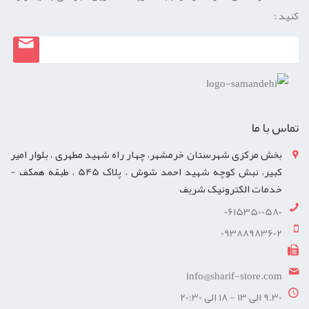
کنید :
تماس با ما
بخش مرکزی شهرستان خرمشهر، چهار راه شهید مطهری ، بلوار امیر
کبیر، نبش کوچه شهید احمد شوش ، پلاک 545 ، طبقه همکف -
خدمات الکترونیک شریف
06153500580
09388983602
info@sharif-store.com
9.30 الی 13 - 18 الی 20:30