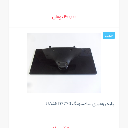
400,000 تومان
جدید
پایه رومیزی سامسونگ UA46D7770
470,000 تومان