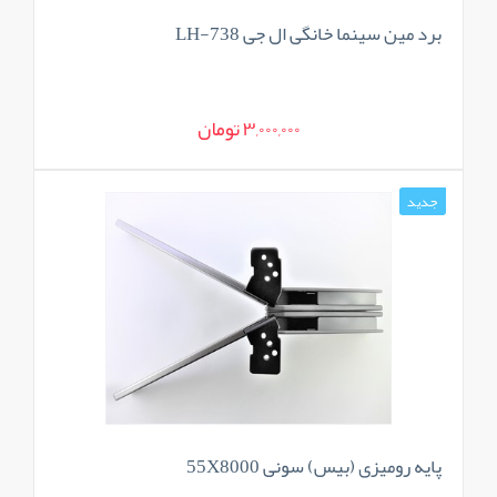
برد مین سینما خانگی ال جی LH-738
3,000,000 تومان
جدید
پایه رومیزی (بیس) سونی 55X8000