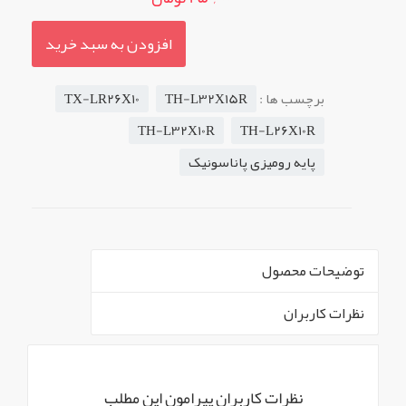
افزودن به سبد خرید
برچسب ها :
TH-L32X15R
TX-LR26X10
TH-L32X10R
TH-L26X10R
پایه رومیزی پاناسونیک
توضیحات محصول
نظرات کاربران
` -->
پایه رومیزی PANASONIC استوک خش دار مدل های
نظرات کاربران پیرامون این مطلب