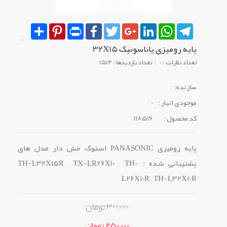
Share
Pinterest
Print
Facebook
Twitter
Google+
LinkedIn
WhatsApp
Telegram
پایه رومیزی پاناسونیک 32X15
تعداد نظرات : 0
تعداد بازدیدها : 1514
سازنده:
موجودی انبار :
0
کد محصول :
118516
پایه رومیزی PANASONIC استوک خش دار مدل های
پشتیبانی شده : TH-L32X15R , TX-LR26X10 , TH-
L26X10R , TH-L32X10R
300,000 تومان
250,000 تومان