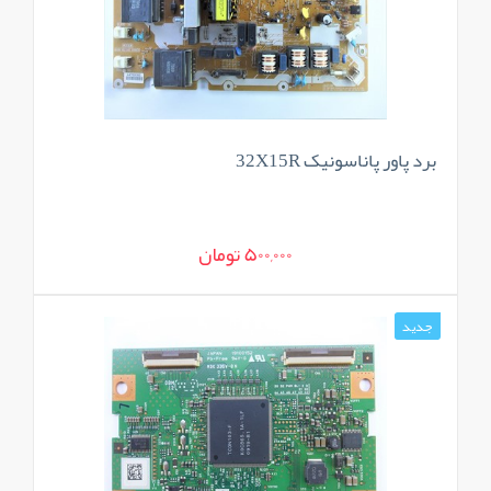
برد پاور پاناسونیک 32X15R
500,000 تومان
جدید