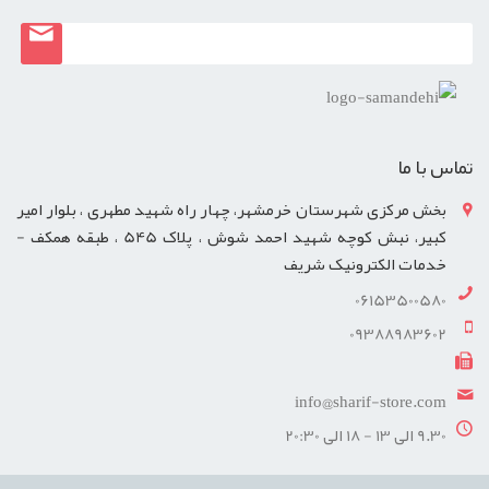
تماس با ما
بخش مرکزی شهرستان خرمشهر، چهار راه شهید مطهری ، بلوار امیر
کبیر، نبش کوچه شهید احمد شوش ، پلاک 545 ، طبقه همکف -
خدمات الکترونیک شریف
06153500580
09388983602
info@sharif-store.com
9.30 الی 13 - 18 الی 20:30