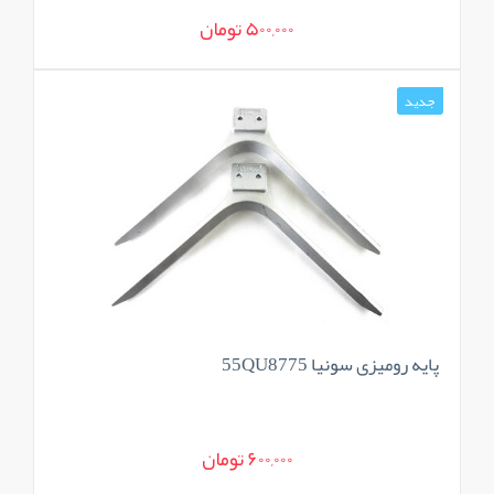
500,000 تومان
جدید
پایه رومیزی سونیا 55QU8775
600,000 تومان