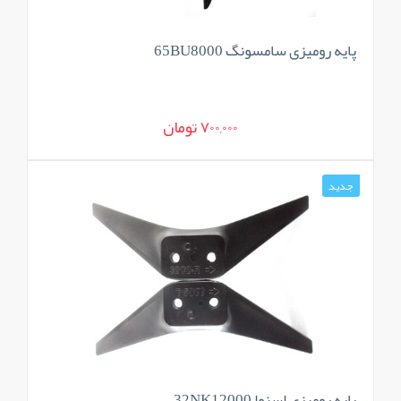
پایه رومیزی سامسونگ 65BU8000
700,000 تومان
جدید
پایه رومیزی اسنوا 32NK12000