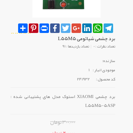
Share
Pinterest
Print
Facebook
Twitter
Google+
LinkedIn
WhatsApp
Telegram
برد چشمی شیائومی L55M5
تعداد نظرات : 0
تعداد بازدیدها : 91
سازنده:
موجودی انبار :
1
کد محصول :
241932
برد چشمی XIAOMI استوک مدل های پشتیبانی شده :
L55M5-5ASP
300,000 تومان