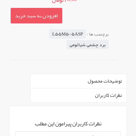
200,000 تومان
افزودن به سبد خرید
برچسب ها :
L55M5-5ASP
برد چشمی شیائومی
توضیحات محصول
نظرات کاربران
` -->
برد چشمی XIAOMI
استوک مدل های پشتیبانی شده :
نظرات کاربران پیرامون این مطلب
آیتم های محصول
نمایش همه محصولات
L55M5-5ASP