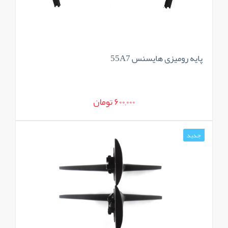
پایه رومیزی هایسنس 55A7
600,000 تومان
جدید