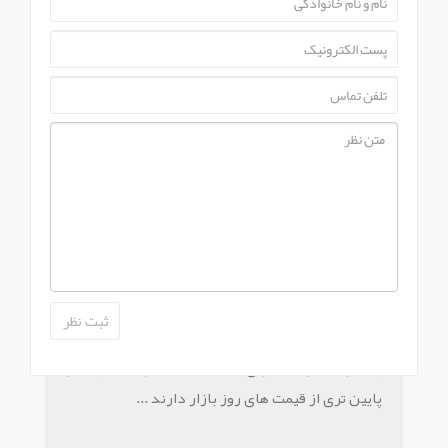
PART NUMBER :
40-M32D12-KED2HG
ارسال سريع کالا
37F
مشاهده این محصول در
راشین کالا
امکان ارسال سریع محصولات به مشتريان عزيز در
سراسر کشور...
تخفيف ويژه
بیشتر محصولات دارای تخفیف هستند و قیمت بسیار
پایین تری از قیمت های روز بازار دارند ...