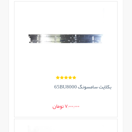
بکلایت سامسونگ 65BU8000
7,000,000 تومان