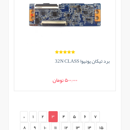
برد تیکان یونیوا 32N CLASS
500,000 تومان
«
1
2
3
4
5
6
7
8
9
10
11
12
13
14
15