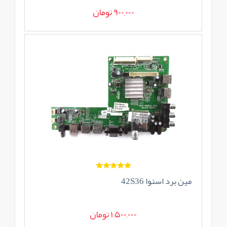
900,000 تومان
مین برد اسنوا 42S36
1,500,000 تومان