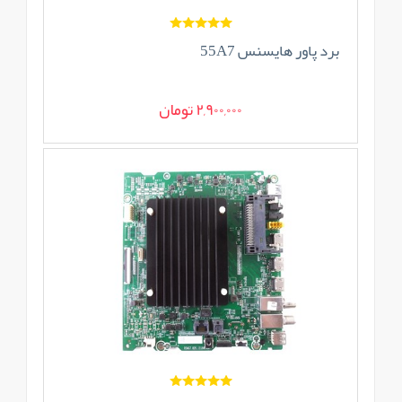
برد پاور هایسنس 55A7
2,900,000 تومان