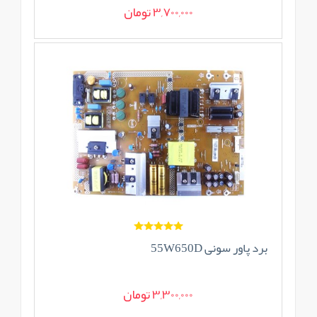
3,700,000 تومان
برد پاور سونی 55W650D
3,300,000 تومان