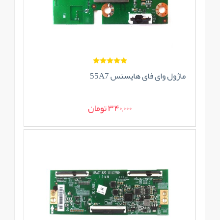
ماژول وای فای هایسنس 55A7
340,000 تومان