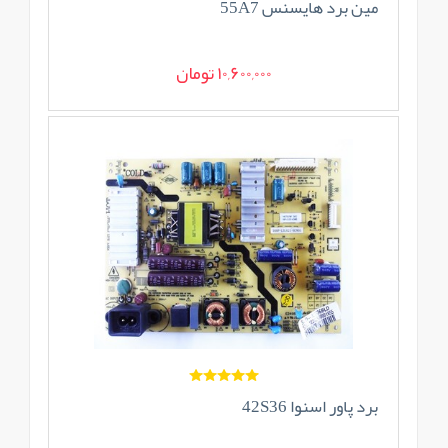
مین برد هایسنس 55A7
10,600,000 تومان
برد پاور اسنوا 42S36