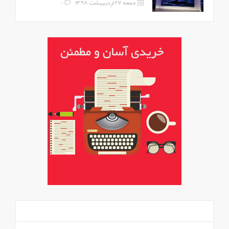
جمعه 27 اردیبهشت 1398
0