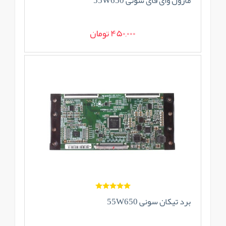
ماژول وای فای سونی 55W650
450,000 تومان
برد تیکان سونی 55W650