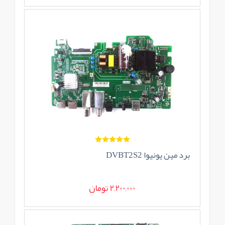
برد مین یونیوا DVBT2S2
2,200,000 تومان