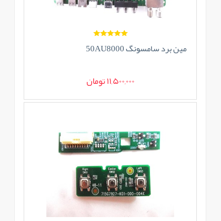
مین برد سامسونگ 50AU8000
11,500,000 تومان