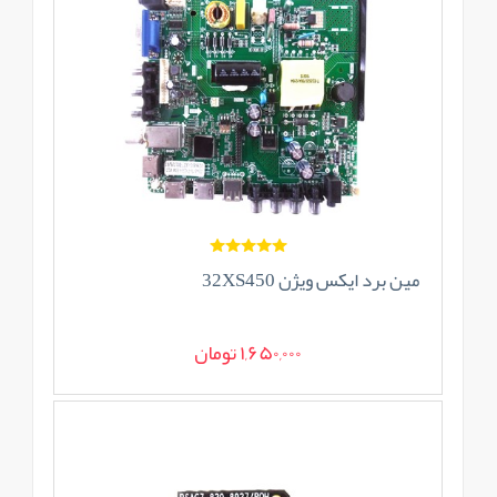
مین برد ایکس ویژن 32XS450
1,650,000 تومان