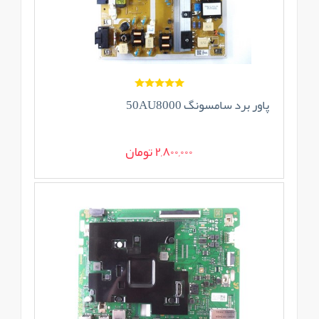
پاور برد سامسونگ 50AU8000
2,800,000 تومان