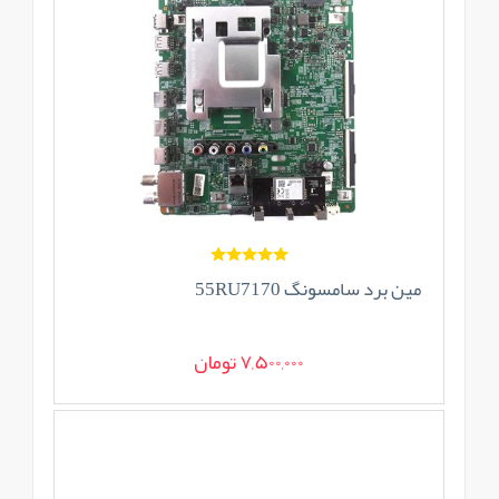
مین برد سامسونگ 55RU7170
7,500,000 تومان