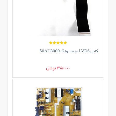
کابل LVDS سامسونگ 50AU8000
350,000 تومان