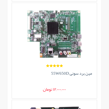
مین برد سونی 55W650D
12,000,000 تومان