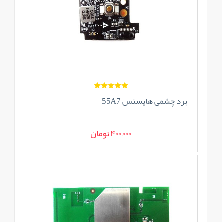
برد چشمی هایسنس 55A7
400,000 تومان