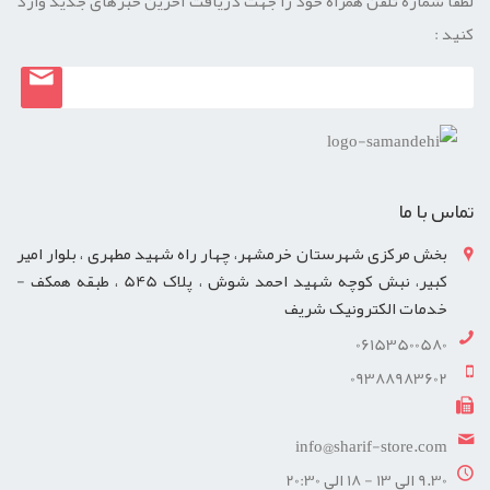
لطفا شماره تلفن همراه خود را جهت دریافت آخرین خبرهای جدید وارد
کنید :
تماس با ما
بخش مرکزی شهرستان خرمشهر، چهار راه شهید مطهری ، بلوار امیر
کبیر، نبش کوچه شهید احمد شوش ، پلاک 545 ، طبقه همکف -
خدمات الکترونیک شریف
06153500580
09388983602
info@sharif-store.com
9.30 الی 13 - 18 الی 20:30