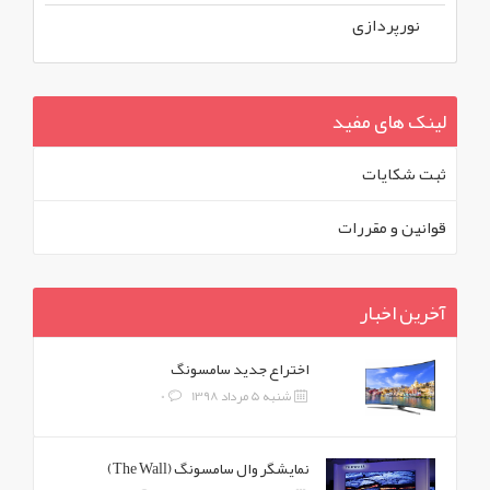
نورپردازی
لینک های مفید
ثبت شکايات
قوانين و مقررات
آخرین اخبار
اختراع جدید سامسونگ
شنبه 5 مرداد 1398
0
نمایشگر وال سامسونگ (The Wall)