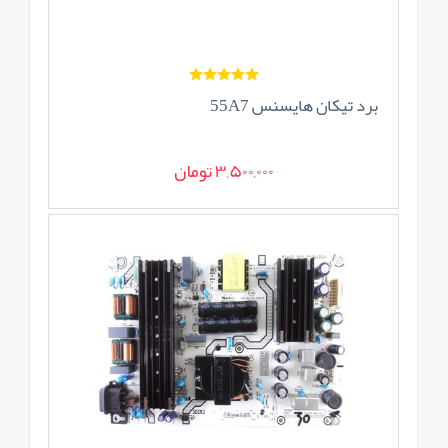
برد تیکان هایسنس 55A7
3,500,000 تومان