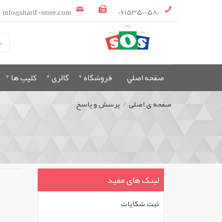
info@sharif-store.com
06153500580
صفحه اصلي
فروشگاه
گالری
کلیپ ها
صفحه ی اصلی
/
پرسش و پاسخ
لینک های مفید
ثبت شکايات