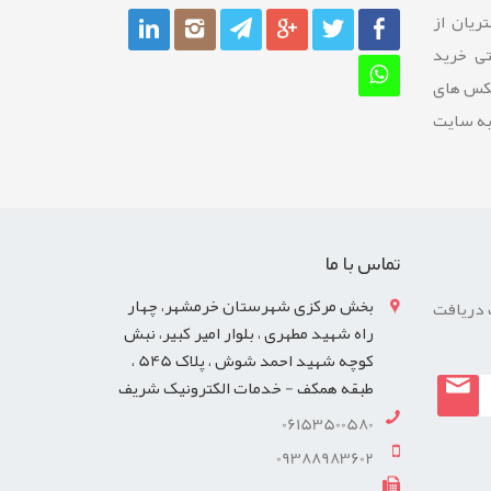
ريان از
تی خرید
عکس های
به سایت
تماس با ما
بخش مرکزی شهرستان خرمشهر، چهار
 دریافت
راه شهید مطهری ، بلوار امیر کبیر، نبش
کوچه شهید احمد شوش ، پلاک 545 ،
طبقه همکف - خدمات الکترونیک شریف
06153500580
09388983602