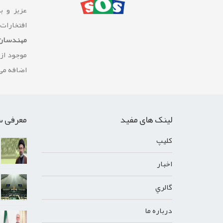
عزیز و ب
افتخارات
مهندسان 
موجود از
اضافه می 
لینک های مفید
معرفی س
کليپ
اخبار
گالري
درباره ما