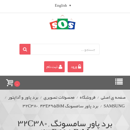
English
ورود
ثبت نام
0
صفحه ی اصلی
/
فروشگاه
/
محصولات تصویری
/
برد پاور و آداپتور
/
SAMSUNG
/
برد پاور سامسونگ 32C380 , 43E495B1M
برد پاور سامسونگ 32C380 ,