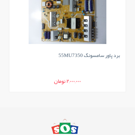
برد پاور سامسونگ 55MU7350
2,000,000 تومان