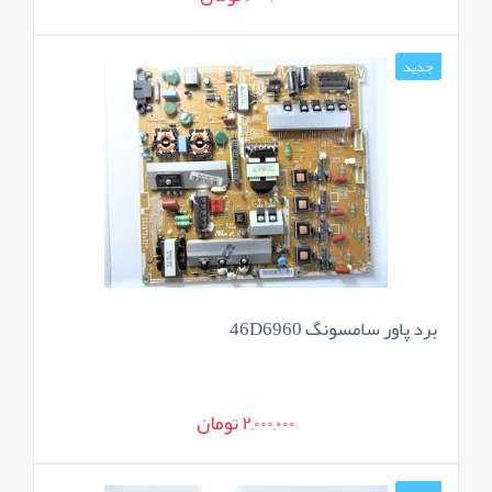
جدید
برد پاور سامسونگ 46D6960
2,000,000 تومان