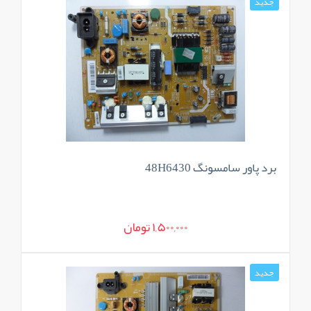
جدید
برد پاور سامسونگ 48H6430
1,500,000 تومان
جدید