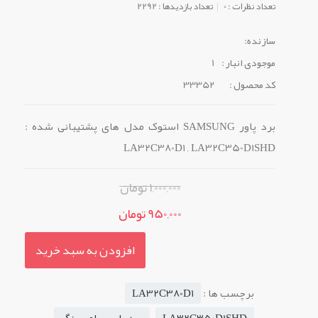
تعداد نظرات : 0
تعداد بازدیدها : 2292
سازنده:
موجودی انبار :
1
کد محصول :
33352
برد پاور SAMSUNG استوک مدل های پشتیبانی شده :
LA32C380D1 , LA32C350D1SHD
1,000,000 تومان
950,000 تومان
افزودن به سبد خرید
برچسب ها :
LA32C380D1
LA32C350D1SHD
برد پاور سامسونگ