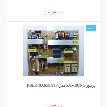
300,000 تومان
جدید
برپاور SAMSUNG مدل RBLE40A659A1F
300,000 تومان