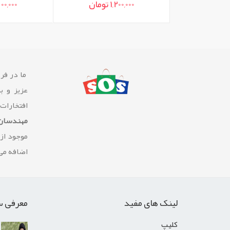
1,200,000 تومان
1,600,000 توما
ما در فرو
عزیز و ب
افتخارات
مهندسان 
موجود از
اضافه می 
لینک های مفید
معرفی س
کليپ