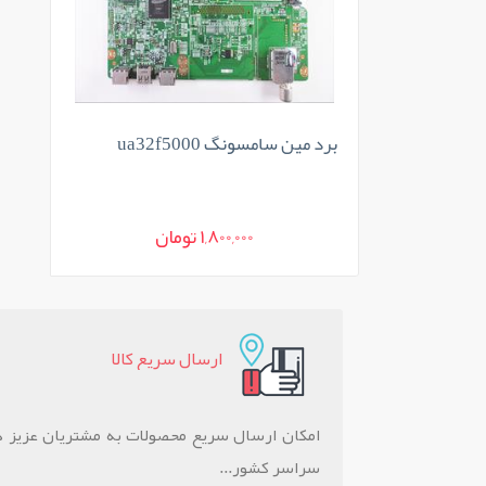
برد مین سامسونگ ua32f5000
1,800,000 تومان
ارسال سريع کالا
امکان ارسال سریع محصولات به مشتريان عزيز د
سراسر کشور...