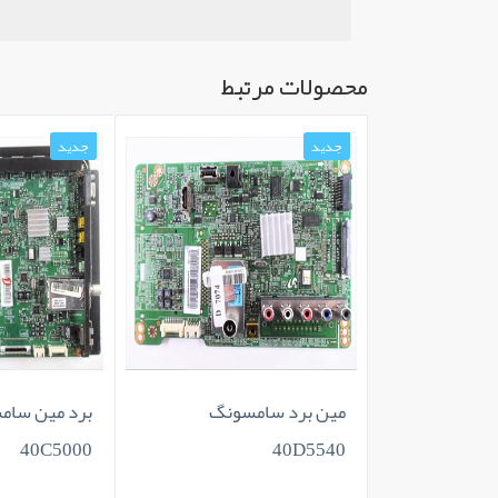
محصولات مرتبط
جدید
جدید
 سامسونگ
مین برد سامسونگ
برد مین سامس
40C5000
40D5540