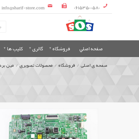
info@sharif-store.com
06153500580
صفحه اصلي
فروشگاه
گالری
کلیپ ها
صفحه ی اصلی
/
فروشگاه
/
محصولات تصویری
/
مین برد