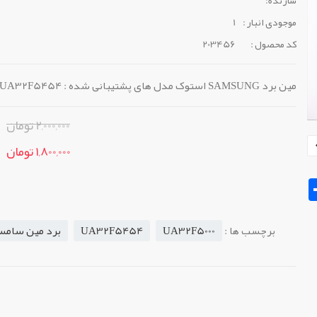
موجودی انبار :
1
کد محصول :
203456
مین برد SAMSUNG استوک مدل های پشتیبانی شده : UA32F5000 , UA32F5454
2,000,000 تومان
1,800,000 تومان
Sh
برچسب ها :
UA32F5000
UA32F5454
برد مین سامس