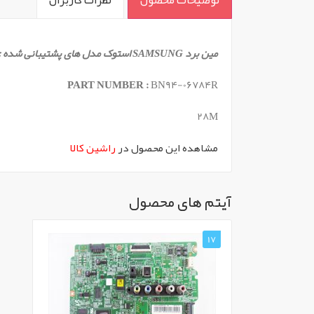
` -->
مین برد SAMSUNG استوک مدل های پشتیبانی شده : UA32F5000 , UA32F5454
PART NUMBER :
BN94-06784R
28M
مشاهده این محصول در
راشین کالا
آیتم های محصول
17