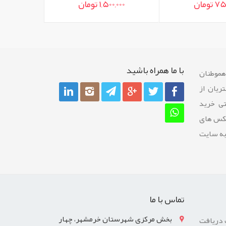
مان
1,500,000 تومان
1,200,000
با ما همراه باشيد
 هموطنان
ريان از
تی خرید
عکس های
به سایت
تماس با ما
بخش مرکزی شهرستان خرمشهر، چهار
 دریافت