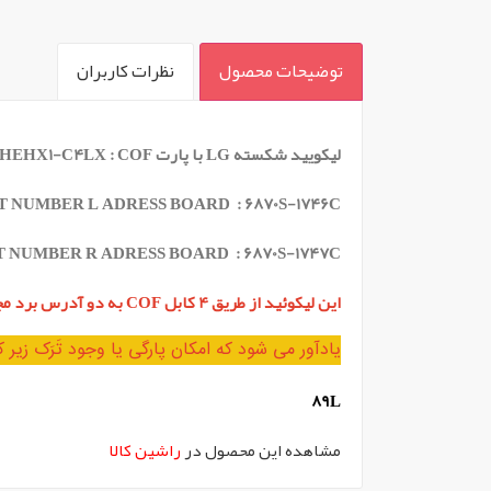
توضیحات محصول
نظرات کاربران
` -->
لیکویید شکسته LG با پارت LS08S2SHEHX1-C4LX : COF و مدل های پشتیبانی شده : 47LB56100 , 47LB5610 , 47LB5630
T NUMBER L ADRESS BOARD : 6870S-1746C
T NUMBER R ADRESS BOARD :
6870S-1747C
این لیکوئید از طریق 4 کابل COF به دو آدرس برد مجزا وصل شده است که با هم عرضه می شود
یادآور می شود که امکان پارگی یا وجود تَرَک زیر کابل های COF وجود دارد قبل از خرید به این 
89L
مشاهده این محصول در
راشین کالا