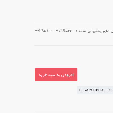
لیکویید شکسته LG با پارت LS08S2SHEHX1-C4LX : COF و مدل های پشتیبانی شده : 47LB56100 , 47LB5610 ,
افزودن به سبد خرید
LS08S2SHEHX1-C4