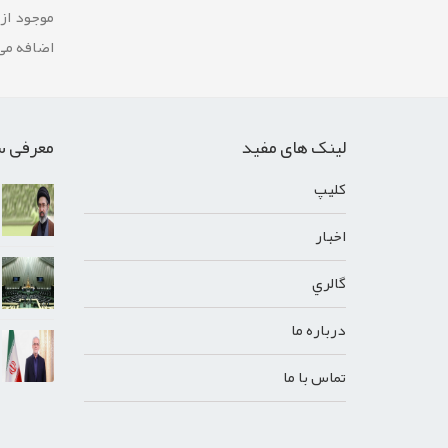
موجود از
اضافه می 
لینک های مفید
معرفی س
کليپ
اخبار
گالري
درباره ما
تماس با ما