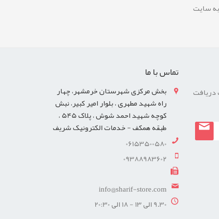
به سایت
تماس با ما
بخش مرکزی شهرستان خرمشهر، چهار
 دریافت
راه شهید مطهری ، بلوار امیر کبیر، نبش
کوچه شهید احمد شوش ، پلاک 545 ،
طبقه همکف - خدمات الکترونیک شریف
06153500580
09388983602
info@sharif-store.com
9.30 الی 13 - 18 الی 20:30