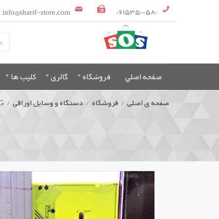
info@sharif-store.com
06153500580
صفحه اصلي
فروشگاه
گالری
کلیپ ها
صفحه ی اصلی
/
فروشگاه
/
دستگاه و وسایل اوراقی
/
G