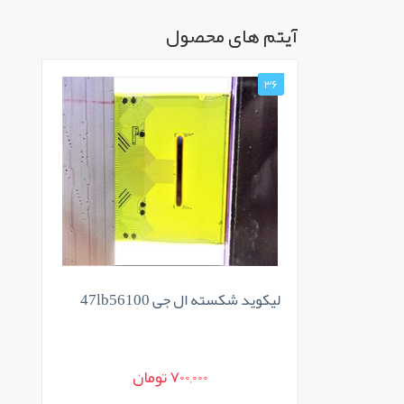
آیتم های محصول
36
لیکوید شکسته ال جی 47lb56100
700,000 تومان