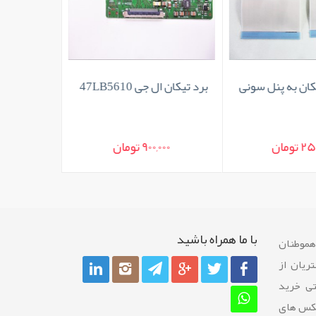
کان به پنل سونی
برد تیکان ال جی 47LB5610
کابل فلت پ
سامسونگ 40F5000
 تومان
900,000 تومان
,000
با ما همراه باشيد
 هموطنان
ريان از
تی خرید
عکس های