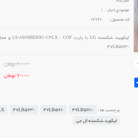
موجودی انبار :
1
کد محصول :
177610
47LB5630
800,000 تومان
700,000 تومان
Sh
برچسب ها :
47LB56100
47LB5610
47LB5630
LX
لیکوید شکسته ال جی