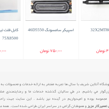
اسپیکر سامسونگ 46D5550
کابل فلت تی
75X8500
مان
750,000 تومان
250,000
شگاه آنلاین شريف با سال ها تجربه مفتخر به ارائه خدمات و محصولات به
زرگوار مي باشيم. در طي ساليان گذشته خدمات ما و رضايتمندی مشت
 مجموعه بوده و امیدواریم در آینده نیز باشد . این سایت جهت راح
تعمیرکار عزیز
و هموطنان گرامی در سراسر ایران طراحی شده است . همه 