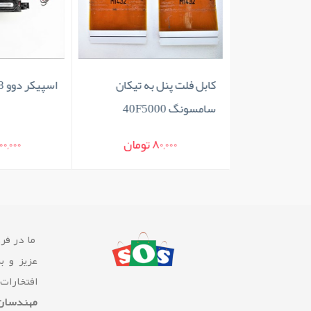
47L
کابل فلت پنل به تیکان
اسپیکر دوو 32X2MT88
سامسونگ 40F5000
80,000 تومان
400,000 تو
ما در فرو
عزیز و ب
افتخارات
مهندسان 