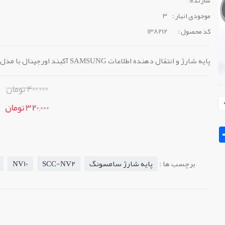
موجودی انبار :
3
کد محصول :
138212
پایه شارژ و انتقال دهنده اطلاعات SAMSUNG آکبند اورجینال با مدل SCC-NV2 و مناسب دوربین با مدل ...
400,000 تومان
320,000 تومان
Sh
برچسب ها :
پایه شارژ سامسونگ
SCC-NV2
NV10