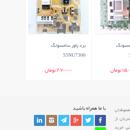
برد پاور سامسونگ
کنترل سامسونگ
55RU7300
55NU7300
2,700,000 تومان
420,000 تومان
با ما همراه باشيد
 هموطنان
ريان از
تی خرید