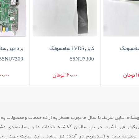
کابل LVDS سامسونگ
برد مین سامسونگ
55NU7300
55NU7300
120,000 تومان
15,000,000 تومان
شگاه آنلاین شريف با سال ها تجربه مفتخر به ارائه خدمات و محصولات به
زرگوار مي باشيم. در طي ساليان گذشته خدمات ما و رضايتمندی مشت
 مجموعه بوده و امیدواریم در آینده نیز باشد . این سایت جهت راح