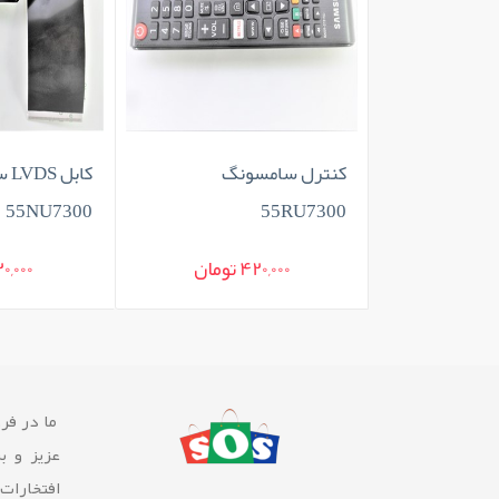
کنترل سامسونگ
کابل LVDS سامسونگ
55NU7300
55RU7300
420,000 تومان
120,000 تومان
ما در فرو
عزیز و ب
افتخارات