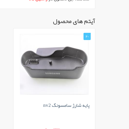
آیتم های محصول
20
پایه شارژ سامسونگ nv2