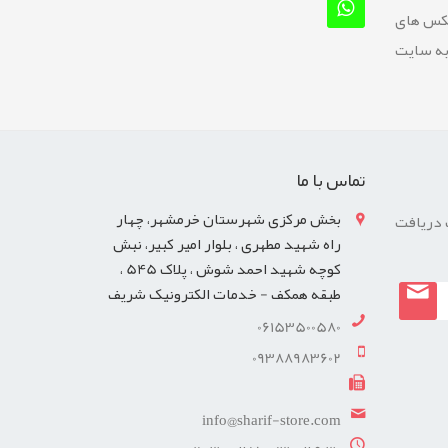
عکس های
به سایت
تماس با ما
بخش مرکزی شهرستان خرمشهر، چهار
 دریافت
راه شهید مطهری ، بلوار امیر کبیر، نبش
کوچه شهید احمد شوش ، پلاک 545 ،
طبقه همکف - خدمات الکترونیک شریف
06153500580
09388983602
info@sharif-store.com