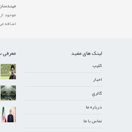
مهندسان 
موجود از
اضافه می 
لینک های مفید
معرفی س
کليپ
اخبار
گالري
درباره ما
تماس با ما