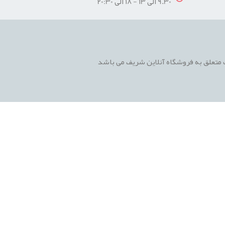
9.30 الی 13 - 18 الی 20:30
متعلق به فروشگاه آنلاین شریف می باشد