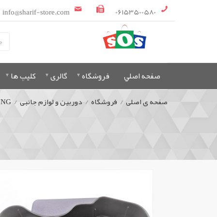
info@sharif-store.com
06153500580
صفحه اصلي
فروشگاه
گالری
کلیپ ها
صفحه ی اصلی
/
فروشگاه
/
دوربین و لوازم جانبی
/
UNG