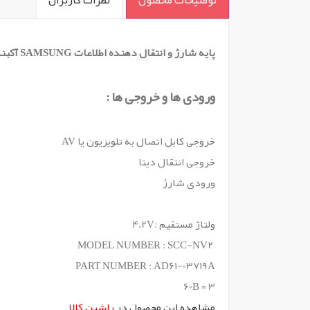
` -->
پایه شارژ و انتقال دهنده اطلاعات SAMSUNG آکبند اوجینال با مدل SCC-NV2 و مناسب دوربین با مدل NV10 , EC-NV100 همچنین قابلیت اتصال به پرینتر
ورودی ها و خروجی ها :
خروجی کابل اتصال به تلویزیون یا AV
خروجی انتقال دیتا
ورودی شارژ
ولتاژ مستقیم :4.2V
MODEL NUMBER : SCC-NV2
PART NUMBER : AD61-03719A
3 = 60B
مشاهده این محصول در
راشین کالا