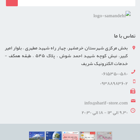
تماس با ما
بخش مرکزی شهرستان خرمشهر، چهار راه شهید مطهری ، بلوار امیر
کبیر، نبش کوچه شهید احمد شوش ، پلاک 545 ، طبقه همکف -
خدمات الکترونیک شریف
06153500580
09388983602
info@sharif-store.com
9.30 الی 13 - 18 الی 20:30