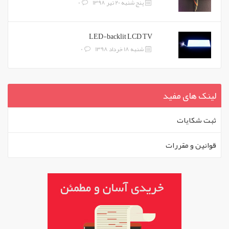
پنج شنبه 20 تیر 1398
0
LED-backlit LCD TV
شنبه 18 خرداد 1398
0
لینک های مفید
ثبت شکايات
قوانين و مقررات