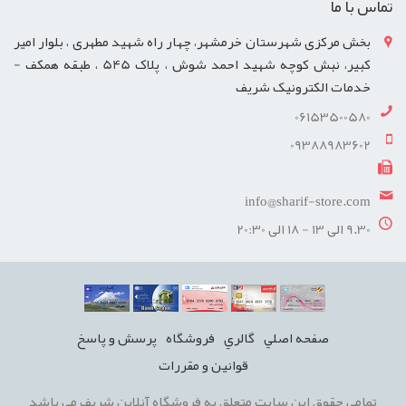
تماس با ما
بخش مرکزی شهرستان خرمشهر، چهار راه شهید مطهری ، بلوار امیر
کبیر، نبش کوچه شهید احمد شوش ، پلاک 545 ، طبقه همکف -
خدمات الکترونیک شریف
06153500580
09388983602
info@sharif-store.com
9.30 الی 13 - 18 الی 20:30
صفحه اصلي
گالري
فروشگاه
پرسش و پاسخ
قوانين و مقررات
تمامی حقوق این سایت متعلق به فروشگاه آنلاین شریف می باشد