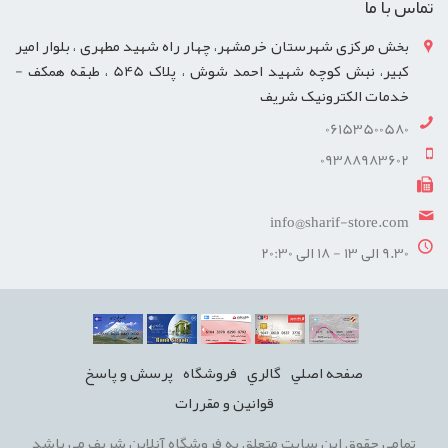
تماس با ما
بخش مرکزی شهرستان خرمشهر، چهار راه شهید مطهری ، بلوار امیر
کبیر، نبش کوچه شهید احمد شوش ، پلاک 545 ، طبقه همکف -
خدمات الکترونیک شریف
06153500580
09388983602
info@sharif-store.com
9.30 الی 13 - 18 الی 20:30
صفحه اصلي
گالري
فروشگاه
پرسش و پاسخ
قوانين و مقررات
تمامی حقوق این سایت متعلق به فروشگاه آنلاین شریف می باشد