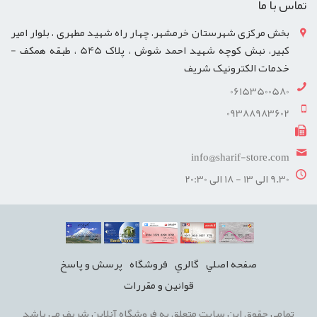
تماس با ما
بخش مرکزی شهرستان خرمشهر، چهار راه شهید مطهری ، بلوار امیر
کبیر، نبش کوچه شهید احمد شوش ، پلاک 545 ، طبقه همکف -
خدمات الکترونیک شریف
06153500580
09388983602
info@sharif-store.com
9.30 الی 13 - 18 الی 20:30
صفحه اصلي
گالري
فروشگاه
پرسش و پاسخ
قوانين و مقررات
تمامی حقوق این سایت متعلق به فروشگاه آنلاین شریف می باشد